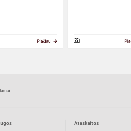
Plačiau
Pla
kimai
augos
Ataskaitos