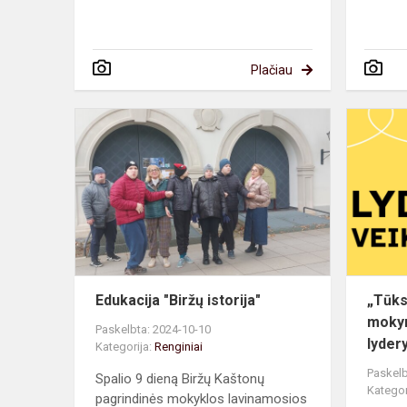
Plačiau
Edukacija
"Biržų
istorija"
Edukacija "Biržų istorija"
„Tūks
mokym
Paskelbta: 2024-10-10
lyder
Kategorija:
Renginiai
Paskelb
Spalio 9 dieną Biržų Kaštonų
Kategor
pagrindinės mokyklos lavinamosios