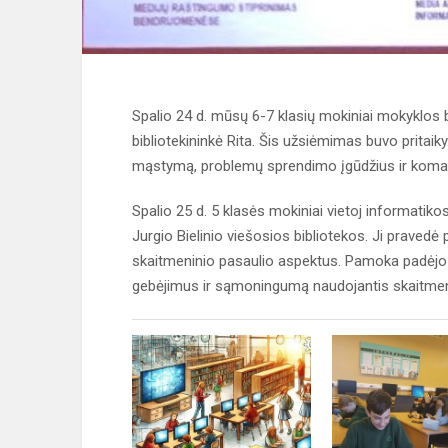
Spalio 24 d. mūsų 6-7 klasių mokiniai mokyklos 
bibliotekininkė Rita. Šis užsiėmimas buvo pritaik
mąstymą, problemų sprendimo įgūdžius ir koma
Spalio 25 d. 5 klasės mokiniai vietoj informatiko
Jurgio Bielinio viešosios bibliotekos. Ji pravedė p
skaitmeninio pasaulio aspektus. Pamoka padėjo 
gebėjimus ir sąmoningumą naudojantis skaitmen