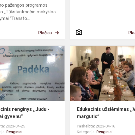
imo pažangos programos
to „Tūkstantmečio mokyklos
ymai “Transfo...
Plačiau
Pla
Edukacinis
renginys
,,Judu
-
sveikai
gyvenu”
cinis renginys ,,Judu -
Edukacinis užsiėmimas ,,
ai gyvenu”
margutis”
ta: 2023-04-25
Paskelbta: 2023-04-16
ija:
Renginiai
Kategorija:
Renginiai