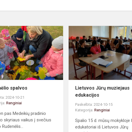
Rudenėlio
spalvos
ėlio spalvos
Lietuvos Jūrų muziejaus
edukacijos
ta: 2024-10-21
ija:
Renginiai
Paskelbta: 2024-10-15
Kategorija:
Renginiai
en pas Medeikių pradinio
 skyriaus vaikus į svečius
Spalio 15 d. mūsų mokykloje 
 Rudenėlis...
edukatoriai iš Lietuvos Jūrų