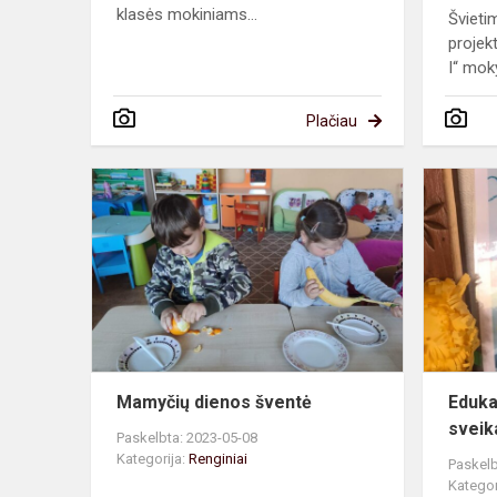
klasės mokiniams...
Šviet
projek
I“ mok
Plačiau
Mamyčių
dienos
šventė
Mamyčių dienos šventė
Eduka
sveik
Paskelbta: 2023-05-08
Kategorija:
Renginiai
Paskelb
Kategor