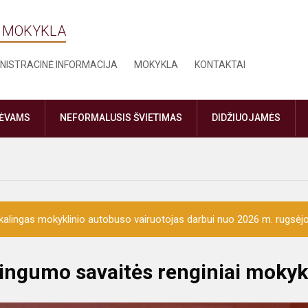
Ė MOKYKLA
NISTRACINĖ INFORMACIJA
MOKYKLA
KONTAKTAI
TĖVAMS
NEFORMALUSIS ŠVIETIMAS
DIDŽIUOJAMĖS
kalingas mokyklinio autobuso vairuotojas darbui nuo 2026 m. rugsėjo
tingumo savaitės renginiai mokyk