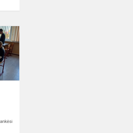
Lietuvos
Jūrų
muziejaus
edukacijos
lankėsi