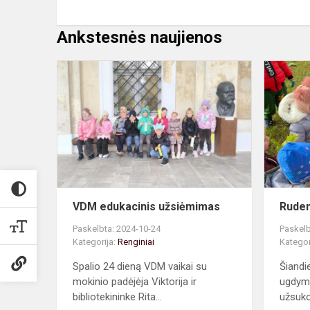
Ankstesnės naujienos
VDM
edukacinis
užsiėmimas
VDM edukacinis užsiėmimas
Ruden
Paskelbta: 2024-10-24
Paskelb
Kategorija:
Renginiai
Kategor
Spalio 24 dieną VDM vaikai su
Šiandi
mokinio padėjėja Viktorija ir
ugdymo
bibliotekininke Rita...
užsuko