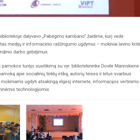
bibliotekoje dalyvavo „Pabėgimo kambario“ žaidime, kurį vedė
ytas medijų ir informacinio raštingumo ugdymui – mokiniai lavino kriti
ndinio darbo gebėjimus.
s pamokos turėjo susitikimą su vyr. bibliotekininke Dovile Marinskiene 
amoką apie socialinių tinklų etiką, autorių teises ir kitus svarbius
mokiniams ugdyti atsakingą elgesį internete, informacijos vertinimo
inėmis technologijomis.