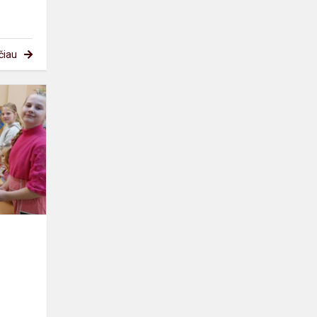
čiau
Pyragų
diena