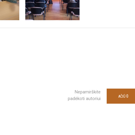
Nepamirškite
0
AČIŪ
padėkoti autoriui