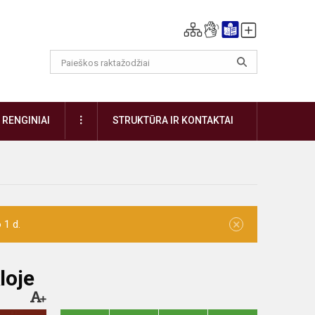
DAUGIAU
RENGINIAI
STRUKTŪRA IR KONTAKTAI
×
 1 d.
loje