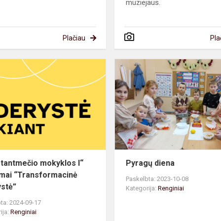
muziejaus.
Plačiau
Pla
„Tūkstantmečio
mokyklos
I“
mokymai
“Transformacinė
lyderyst...
tantmečio mokyklos I“
Pyragų diena
ai “Transformacinė
Paskelbta: 2023-10-08
ystė”
Kategorija:
Renginiai
ta: 2024-09-17
ija:
Renginiai