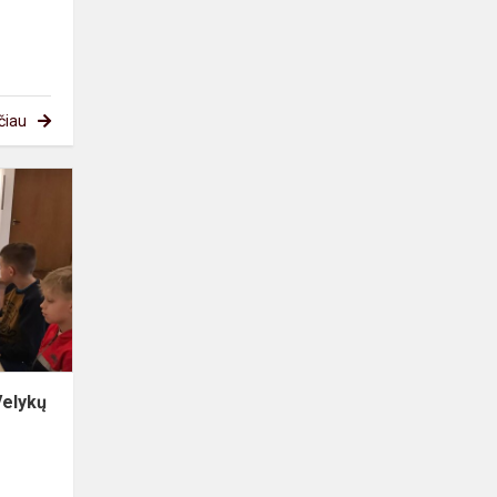
čiau
Edukacinis
užsiėmimas
,,Velykų
margutis”
Velykų