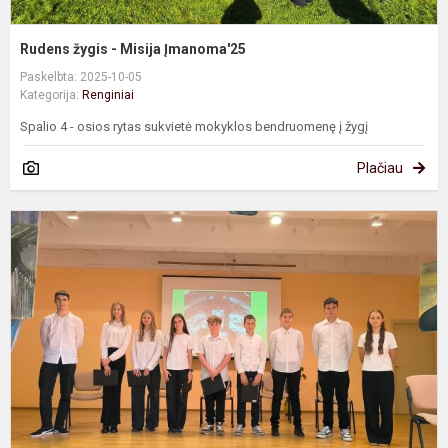
Rudens žygis - Misija Įmanoma'25
Paskelbta: 2025-10-05
Kategorija:
Renginiai
Spalio 4 - osios rytas sukvietė mokyklos bendruomenę į žygį
Plačiau
M
Č
o
g
m