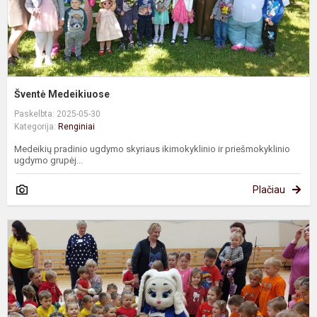
Šventė Medeikiuose
Paskelbta: 2025-05-30
Kategorija:
Renginiai
Medeikių pradinio ugdymo skyriaus ikimokyklinio ir priešmokyklinio
ugdymo grupėj...
Plačiau
"
-
s
g