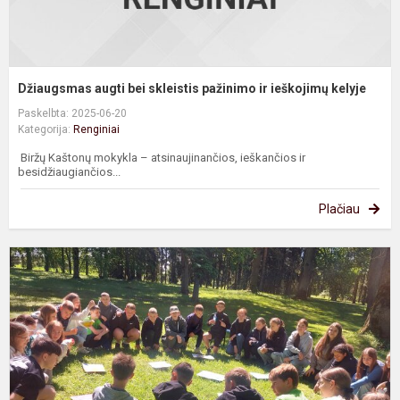
Džiaugsmas augti bei skleistis pažinimo ir ieškojimų kelyje
Paskelbta: 2025-06-20
Kategorija:
Renginiai
Biržų Kaštonų mokykla – atsinaujinančios, ieškančios ir
besidžiaugiančios...
Plačiau
E
k
p