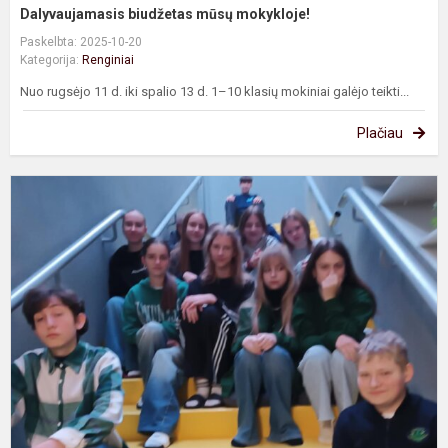
Dalyvaujamasis biudžetas mūsų mokykloje!
Paskelbta: 2025-10-20
Kategorija:
Renginiai
Nuo rugsėjo 11 d. iki spalio 13 d. 1–10 klasių mokiniai galėjo teikti...
Plačiau
S
p
k
e