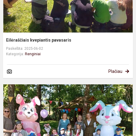
Eilėraščiais kvepiantis pavasaris
Paskelbta: 2025-06-02
Kategorija:
Renginiai
Plačiau
Š
M