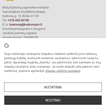
Biržų Kaštonų pagrindinė mokykla
Savivaldybės biudžetinė įstaiga
Kaštonų g. 13, Biržai 41155
Tel.
+370 450 36740
El. p.
kastonai@kastonupm.lt
Duomenys kaupiami ir saugomi
Juridinių asmenų registre
Įmonės kodas 190546078
Šioje svetainėje naudojame slapukus siekdami užtikrinti jums teikiamų
© 2024. Biržų Kaštonų pagrindinė mokykla. Visos teisės saugomos.
Kopijuoti turinį be raštiško įstaigos administracijos sutikimo griežtai draudžiama.
paslaugų kokybę, analizuoti svetainės naudojimą ir optimizuoti naršymo
patirtį. Spustelėję mygtuką „Sutinku“, jūs patvirtinate, kad sutinkate su visų
Prieinamumo paraiška
Slapukų valdymas
slapukų naudojimu šioje svetainėje. Jei norite atšaukti arba pakeisti savo
sutikimus, prašome apsilankyti
slapukų valdymo puslapyje
.
Sumanus būdas atnaujinti
mokyklos interneto
svetainę
NUSTATYMAI
NESUTINKU