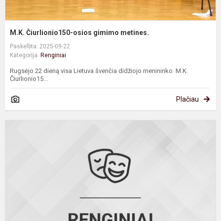
M.K. Čiurlionio150-osios gimimo metines.
Paskelbta: 2025-09-22
Kategorija:
Renginiai
Rugsėjo 22 dieną visa Lietuva švenčia didžiojo menininko M.K.
Čiurlionio15...
Plačiau
D
a
b
s
p
ir
i
k