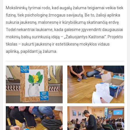
Mokslininkų tyrimai rodo, kad augalų žaluma teigiamai veikia tiek
fizinę, tiek psichologinę žmogaus savijautą. Be to, žalioji aplinka
sukuria jaukesnę, malonesnę ir kūrybiškumą skatinančią erdvę.
Todėl nekantriai laukiame, kada galėsime įgyvendinti daugiausiai
mokinių balsų surinkusią idėją – „Žaliuojantys Kaštonai“. Projekto
tikslas – sukurti jaukesnę ir estetiškesnę mokyklos vidaus
aplinką, papildant ją žaluma.