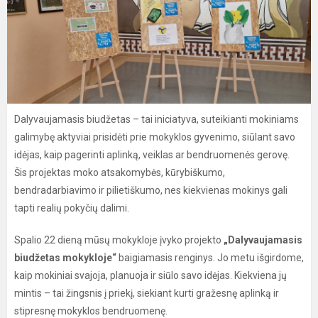
Dalyvaujamasis biudžetas – tai iniciatyva, suteikianti mokiniams
galimybę aktyviai prisidėti prie mokyklos gyvenimo, siūlant savo
idėjas, kaip pagerinti aplinką, veiklas ar bendruomenės gerovę.
Šis projektas moko atsakomybės, kūrybiškumo,
bendradarbiavimo ir pilietiškumo, nes kiekvienas mokinys gali
tapti realių pokyčių dalimi.
Spalio 22 dieną mūsų mokykloje įvyko projekto
„Dalyvaujamasis
biudžetas mokykloje“
baigiamasis renginys. Jo metu išgirdome,
kaip mokiniai svajoja, planuoja ir siūlo savo idėjas. Kiekviena jų
mintis – tai žingsnis į priekį, siekiant kurti gražesnę aplinką ir
stipresnę mokyklos bendruomenę.