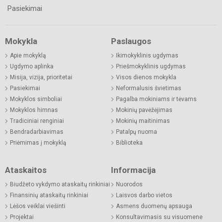
Pasiekimai
Mokykla
Paslaugos
Apie mokyklą
Ikimokyklinis ugdymas
Ugdymo aplinka
Priešmokyklinis ugdymas
Misija, vizija, prioritetai
Visos dienos mokykla
Pasiekimai
Neformalusis švietimas
Mokyklos simboliai
Pagalba mokiniams ir tėvams
Mokyklos himnas
Mokinių pavėžėjimas
Tradiciniai renginiai
Mokinių maitinimas
Bendradarbiavimas
Patalpų nuoma
Priėmimas į mokyklą
Biblioteka
Ataskaitos
Informacija
Biudžeto vykdymo ataskaitų rinkiniai
Nuorodos
Finansinių ataskaitų rinkiniai
Laisvos darbo vietos
Lėšos veiklai viešinti
Asmens duomenų apsauga
Projektai
Konsultavimasis su visuomene