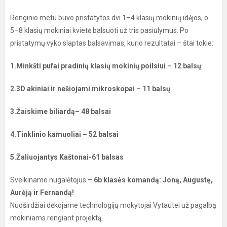
Renginio metu buvo pristatytos dvi 1–4 klasių mokinių idėjos, o
5–8 klasių mokiniai kvietė balsuoti už tris pasiūlymus. Po
pristatymų vyko slaptas balsavimas, kurio rezultatai – štai tokie:
1.Minkšti pufai pradinių klasių mokinių poilsiui – 12 balsų
2.3D akiniai ir nešiojami mikroskopai – 11 balsų
3.Žaiskime biliardą– 48 balsai
4.Tinklinio kamuoliai – 52 balsai
5.Žaliuojantys Kaštonai-61 balsas
Sveikiname nugalėtojus –
6b klasės komandą: Joną, Augustę,
Aurėją ir Fernandą!
Nuoširdžiai dėkojame technologijų mokytojai Vytautei už pagalbą
mokiniams rengiant projektą.