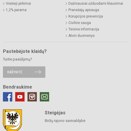
Viešieji pirkimai
Dažniausiai užduodami klausimai
1,2% parama
Pranešėjų apsauga
Korupcijos prevencija
Civilinė sauga
Teisinė informacija
Atviri duomenys
Pastebėjote klaidų?
Turite pasiūlymų?
RAŠYKITE
Bendraukime
Steigėjas
Biržų rajono savivaldybė