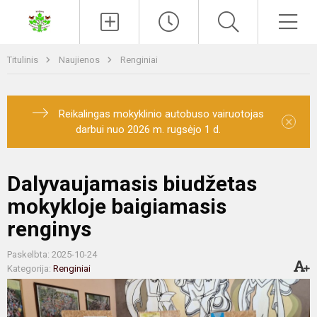
Paieška
Men
Titulinis
Naujienos
Renginiai
Reikalingas mokyklinio autobuso vairuotojas
×
darbui nuo 2026 m. rugsėjo 1 d.
Dalyvaujamasis biudžetas
mokykloje baigiamasis
renginys
Paskelbta: 2025-10-24
Kategorija:
Renginiai