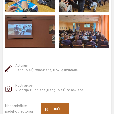
Autorius:
Danguolė Čirvinskienė, Dovilė Džuvaitė
Nuotraukos:
Viktorija Glindienė ,Danguolė Čirvinskienė
Nepamirškite
10
AČIŪ
padėkoti autoriui