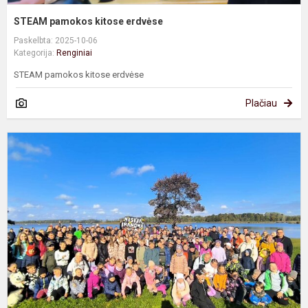
STEAM pamokos kitose erdvėse
Paskelbta: 2025-10-06
Kategorija:
Renginiai
STEAM pamokos kitose erdvėse
Plačiau
R
ž
-
M
Į