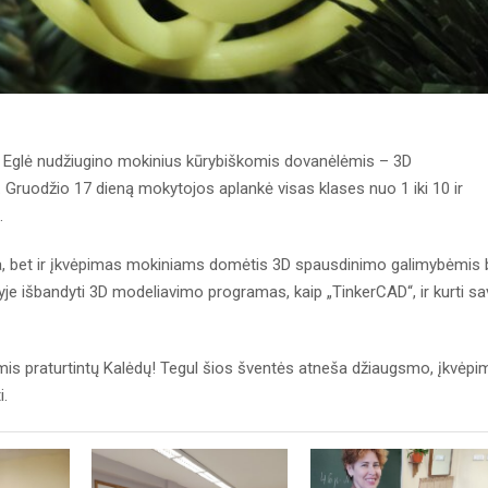
r Eglė nudžiugino mokinius kūrybiškomis dovanėlėmis – 3D
. Gruodžio 17 dieną mokytojos aplankė visas klases nuo 1 iki 10 ir
.
a, bet ir įkvėpimas mokiniams domėtis 3D spausdinimo galimybėmis 
tyje išbandyti 3D modeliavimo programas, kaip „TinkerCAD“, ir kurti s
jomis praturtintų Kalėdų! Tegul šios šventės atneša džiaugsmo, įkvėpi
i.