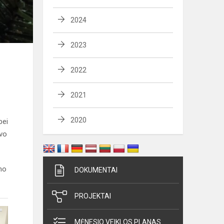
2024
2023
2022
2021
2020
bei
avo
mo
DOKUMENTAI
PROJEKTAI
MĖNESIO VEIKLOS PLANAS