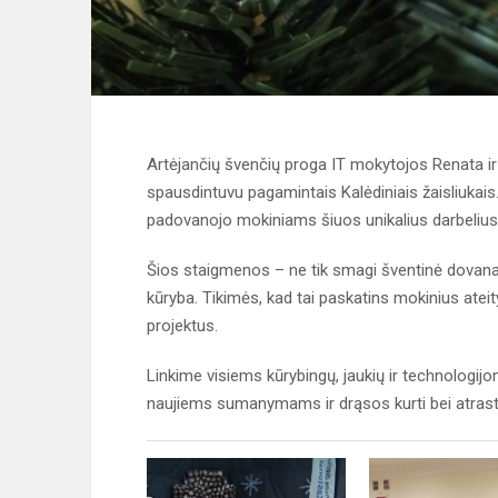
Artėjančių švenčių proga IT mokytojos Renata i
spausdintuvu pagamintais Kalėdiniais žaisliukais
padovanojo mokiniams šiuos unikalius darbelius
Šios staigmenos – ne tik smagi šventinė dovan
kūryba. Tikimės, kad tai paskatins mokinius atei
projektus.
Linkime visiems kūrybingų, jaukių ir technologi
naujiems sumanymams ir drąsos kurti bei atrast