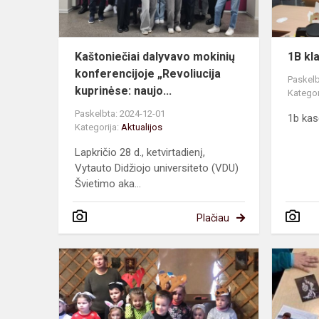
Kaštoniečiai dalyvavo mokinių
1B kl
konferencijoje „Revoliucija
Paskelb
kuprinėse: naujo...
Kategor
Paskelbta: 2024-12-01
1b kas
Kategorija:
Aktualijos
Lapkričio 28 d., ketvirtadienį,
Vytauto Didžiojo universiteto (VDU)
Švietimo aka...
Plačiau
Edukacinė
viešnagė
Milišiūnų
ūkyje