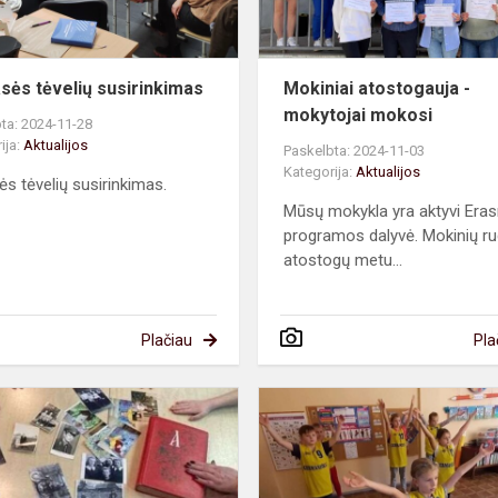
asės tėvelių susirinkimas
Mokiniai atostogauja -
mokytojai mokosi
ta: 2024-11-28
ija:
Aktualijos
Paskelbta: 2024-11-03
Kategorija:
Aktualijos
ės tėvelių susirinkimas.
Mūsų mokykla yra aktyvi Er
programos dalyvė. Mokinių r
atostogų metu...
Plačiau
Pla
Mamos
šaknys