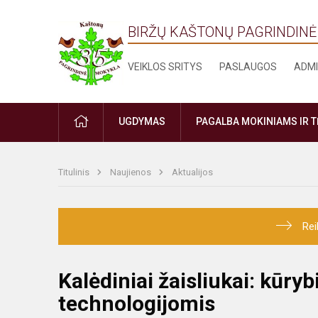
BIRŽŲ KAŠTONŲ PAGRINDIN
VEIKLOS SRITYS
PASLAUGOS
ADMI
PRADŽIA
UGDYMAS
PAGALBA MOKINIAMS IR 
Titulinis
Naujienos
Aktualijos
Rei
Kalėdiniai žaisliukai: kūr
technologijomis