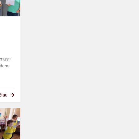
asmus+
udens
čiau
Matau
tave