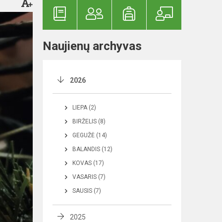
Naujienų archyvas
2026
LIEPA (2)
BIRŽELIS (8)
GEGUŽĖ (14)
BALANDIS (12)
KOVAS (17)
VASARIS (7)
SAUSIS (7)
2025