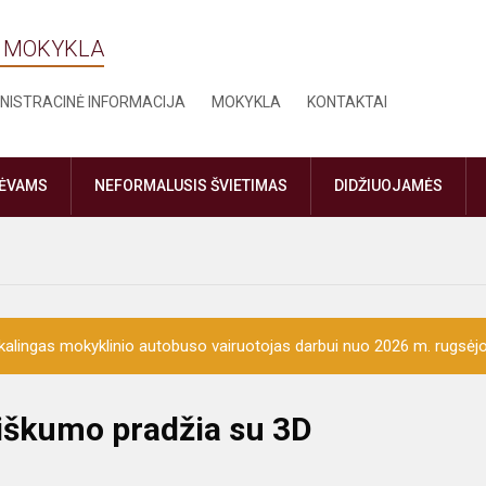
Ė MOKYKLA
NISTRACINĖ INFORMACIJA
MOKYKLA
KONTAKTAI
TĖVAMS
NEFORMALUSIS ŠVIETIMAS
DIDŽIUOJAMĖS
kalingas mokyklinio autobuso vairuotojas darbui nuo 2026 m. rugsėjo
ybiškumo pradžia su 3D