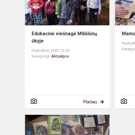
Edukacinė viešnagė Milišiūnų
Mamo
ūkyje
Paskelb
Kategor
Paskelbta: 2022-12-22
Kategorija:
Aktualijos
Plačiau
Nieko
rimto
atvirukai