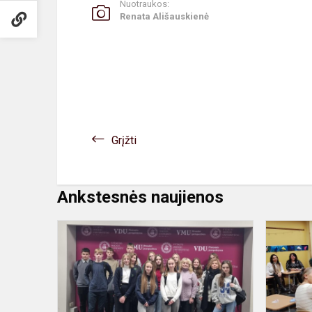
Nuotraukos:
Renata Ališauskienė
Grįžti
Ankstesnės naujienos
Kaštoniečiai
dalyvavo
mokinių
konferencijo
„Revoliucija..