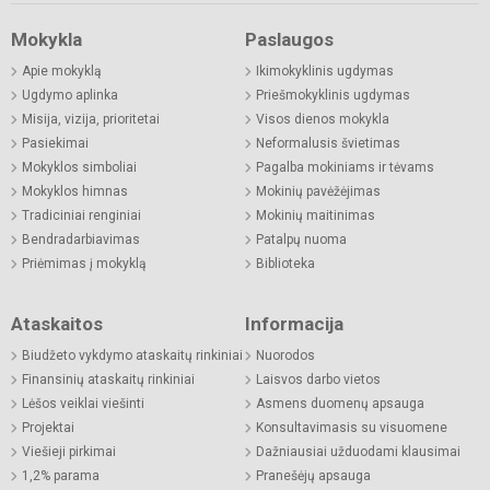
Mokykla
Paslaugos
Apie mokyklą
Ikimokyklinis ugdymas
Ugdymo aplinka
Priešmokyklinis ugdymas
Misija, vizija, prioritetai
Visos dienos mokykla
Pasiekimai
Neformalusis švietimas
Mokyklos simboliai
Pagalba mokiniams ir tėvams
Mokyklos himnas
Mokinių pavėžėjimas
Tradiciniai renginiai
Mokinių maitinimas
Bendradarbiavimas
Patalpų nuoma
Priėmimas į mokyklą
Biblioteka
Ataskaitos
Informacija
Biudžeto vykdymo ataskaitų rinkiniai
Nuorodos
Finansinių ataskaitų rinkiniai
Laisvos darbo vietos
Lėšos veiklai viešinti
Asmens duomenų apsauga
Projektai
Konsultavimasis su visuomene
Viešieji pirkimai
Dažniausiai užduodami klausimai
1,2% parama
Pranešėjų apsauga