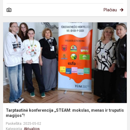
Plačiau
T
k
„
m
m
ir
t
Tarptautinė konferencija „STEAM: mokslas, menas ir truputis
magijos“!
Paskelbta: 2025-05-02
Kategorija:
Aktualijos