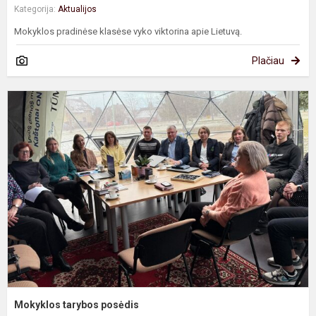
Kategorija:
Aktualijos
Mokyklos pradinėse klasėse vyko viktorina apie Lietuvą.
Plačiau
M
t
p
Mokyklos tarybos posėdis