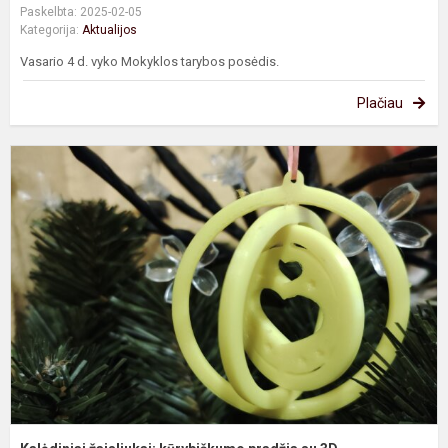
Paskelbta: 2025-02-05
Kategorija:
Aktualijos
Vasario 4 d. vyko Mokyklos tarybos posėdis.
Plačiau
K
ž
k
p
s
3
t