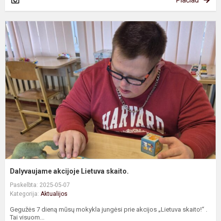
Plačiau
D
a
L
s
Dalyvaujame akcijoje Lietuva skaito.
Paskelbta: 2025-05-07
Kategorija:
Aktualijos
Gegužės 7 dieną mūsų mokykla jungėsi prie akcijos „Lietuva skaito!“ .
Tai visuom...