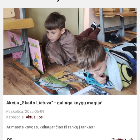
A
„
L
-
g
k
m
Akcija „Skaito Lietuva“ - galinga knygų magija!
Paskelbta: 2025-05-09
Kategorija:
Aktualijos
Ar matėte knygas, keliaujančias iš rankų į rankas?