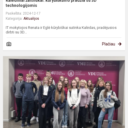
Kalėdiniai žaisliukai: kūrybiškumo pradžia su 3D
technologijomis
Paskelbta: 2024-12-17
Kategorija:
Aktualijos
IT mokytojos Renata ir Eglė kūrybiškai sutinka Kalėdas, pradėjusios
dirbti su 3D...
Plačiau
K
d
m
k
„