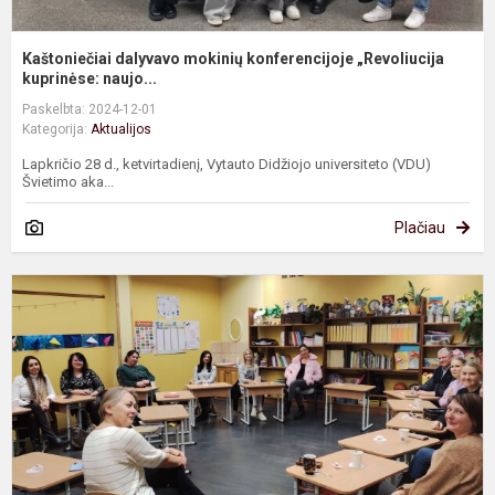
Kaštoniečiai dalyvavo mokinių konferencijoje „Revoliucija
kuprinėse: naujo...
Paskelbta: 2024-12-01
Kategorija:
Aktualijos
Lapkričio 28 d., ketvirtadienį, Vytauto Didžiojo universiteto (VDU)
Švietimo aka...
Plačiau
1
k
t
s