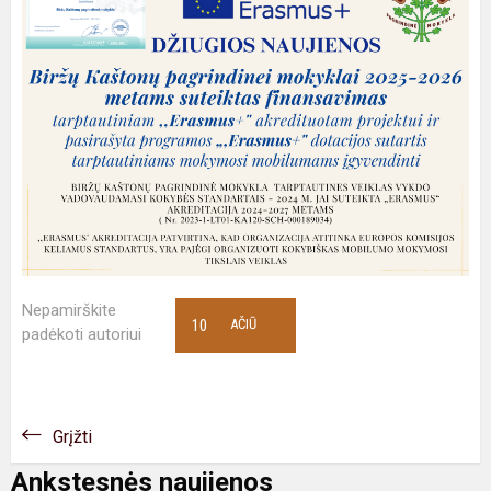
Nepamirškite
10
AČIŪ
padėkoti autoriui
Grįžti
Ankstesnės naujienos