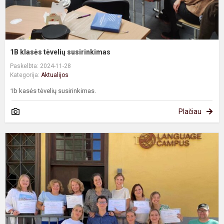
1B klasės tėvelių susirinkimas
Paskelbta: 2024-11-28
Kategorija:
Aktualijos
1b kasės tėvelių susirinkimas.
Plačiau
M
a
-
m
m