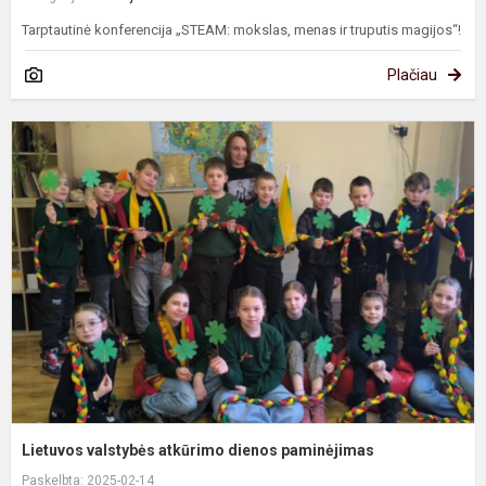
Tarptautinė konferencija „STEAM: mokslas, menas ir truputis magijos“!
Plačiau
L
v
a
d
p
Lietuvos valstybės atkūrimo dienos paminėjimas
Paskelbta: 2025-02-14