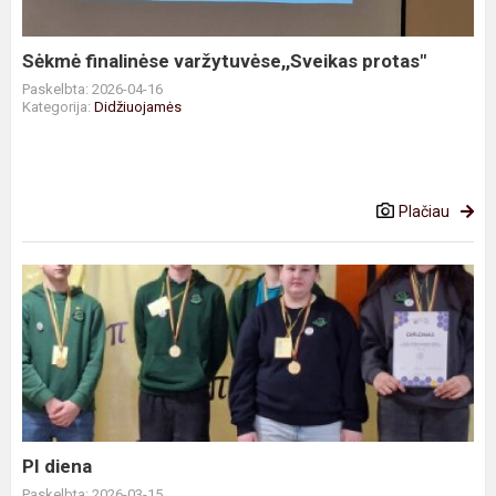
Sėkmė finalinėse varžytuvėse,,Sveikas protas"
Paskelbta: 2026-04-16
Kategorija:
Didžiuojamės
Plačiau
PI
diena
PI diena
Paskelbta: 2026-03-15