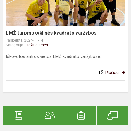
varžybos
LMŽ tarpmokyklinės kvadrato varžybos
Paskelbta: 2024-11-14
Kategorija:
Didžiuojamės
Iškovotos antros vietos LMŽ kvadrato varžybose.
Plačiau