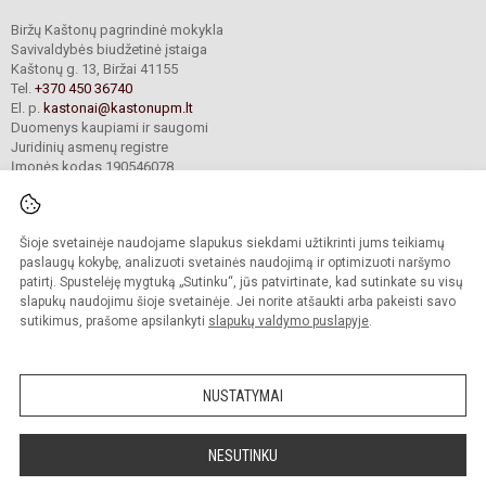
Biržų Kaštonų pagrindinė mokykla
Savivaldybės biudžetinė įstaiga
Kaštonų g. 13, Biržai 41155
Tel.
+370 450 36740
El. p.
kastonai@kastonupm.lt
Duomenys kaupiami ir saugomi
Juridinių asmenų registre
Įmonės kodas 190546078
Šioje svetainėje naudojame slapukus siekdami užtikrinti jums teikiamų
© 2024. Biržų Kaštonų pagrindinė mokykla. Visos teisės saugomos.
Kopijuoti turinį be raštiško įstaigos administracijos sutikimo griežtai draudžiama.
paslaugų kokybę, analizuoti svetainės naudojimą ir optimizuoti naršymo
patirtį. Spustelėję mygtuką „Sutinku“, jūs patvirtinate, kad sutinkate su visų
Prieinamumo paraiška
Slapukų valdymas
slapukų naudojimu šioje svetainėje. Jei norite atšaukti arba pakeisti savo
sutikimus, prašome apsilankyti
slapukų valdymo puslapyje
.
Sumanus būdas atnaujinti
mokyklos interneto
svetainę
NUSTATYMAI
NESUTINKU