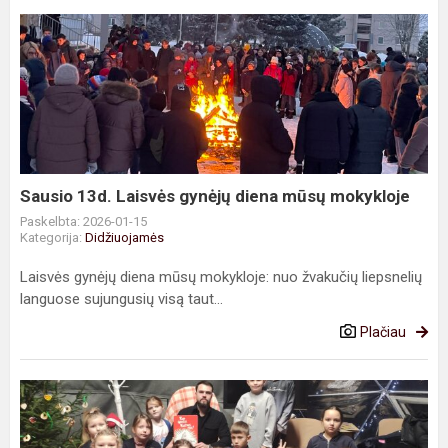
Sausio
13d.
Laisvės
gynėjų
diena
mūsų
mokykloje
Sausio 13d. Laisvės gynėjų diena mūsų mokykloje
Paskelbta: 2026-01-15
Kategorija:
Didžiuojamės
Laisvės gynėjų diena mūsų mokykloje: nuo žvakučių liepsnelių
languose sujungusių visą taut...
Plačiau
Nematomi
herojai
mokykloje