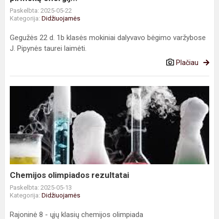
Paskelbta: 2025-05-22
Kategorija:
Didžiuojamės
Gegužės 22 d. 1b klasės mokiniai dalyvavo bėgimo varžybose
J. Pipynės taurei laimėti.
Plačiau
Chemijos
olimpiados
rezultatai
Chemijos olimpiados rezultatai
Paskelbta: 2025-05-13
Kategorija:
Didžiuojamės
Rajoninė 8 - ųjų klasių chemijos olimpiada