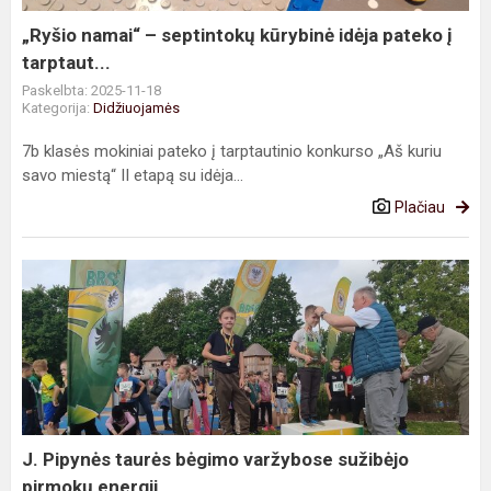
pateko
į
„Ryšio namai“ – septintokų kūrybinė idėja pateko į
tarptaut...
tarptaut...
Paskelbta: 2025-11-18
Kategorija:
Didžiuojamės
7b klasės mokiniai pateko į tarptautinio konkurso „Aš kuriu
savo miestą“ II etapą su idėja...
Plačiau
J.
Pipynės
taurės
bėgimo
varžybose
sužibėjo
pirmokų
energij...
J. Pipynės taurės bėgimo varžybose sužibėjo
pirmokų energij...