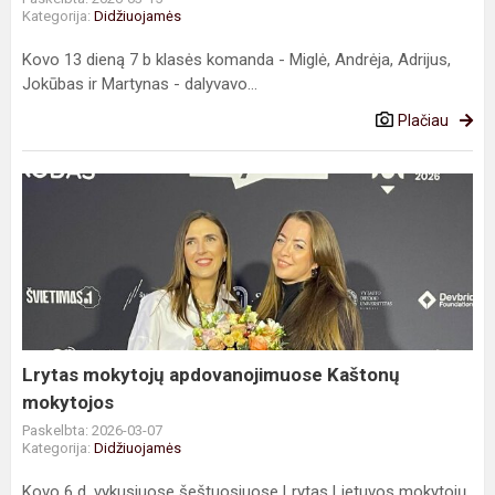
Kategorija:
Didžiuojamės
Kovo 13 dieną 7 b klasės komanda - Miglė, Andrėja, Adrijus,
Jokūbas ir Martynas - dalyvavo...
Plačiau
Lrytas
mokytojų
apdovanojimuose
Kaštonų
mokytojos
Lrytas mokytojų apdovanojimuose Kaštonų
mokytojos
Paskelbta: 2026-03-07
Kategorija:
Didžiuojamės
Kovo 6 d. vykusiuose šeštuosiuose Lrytas Lietuvos mokytojų