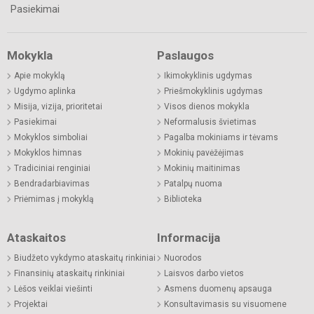
Pasiekimai
Mokykla
Paslaugos
Apie mokyklą
Ikimokyklinis ugdymas
Ugdymo aplinka
Priešmokyklinis ugdymas
Misija, vizija, prioritetai
Visos dienos mokykla
Pasiekimai
Neformalusis švietimas
Mokyklos simboliai
Pagalba mokiniams ir tėvams
Mokyklos himnas
Mokinių pavėžėjimas
Tradiciniai renginiai
Mokinių maitinimas
Bendradarbiavimas
Patalpų nuoma
Priėmimas į mokyklą
Biblioteka
Ataskaitos
Informacija
Biudžeto vykdymo ataskaitų rinkiniai
Nuorodos
Finansinių ataskaitų rinkiniai
Laisvos darbo vietos
Lėšos veiklai viešinti
Asmens duomenų apsauga
Projektai
Konsultavimasis su visuomene