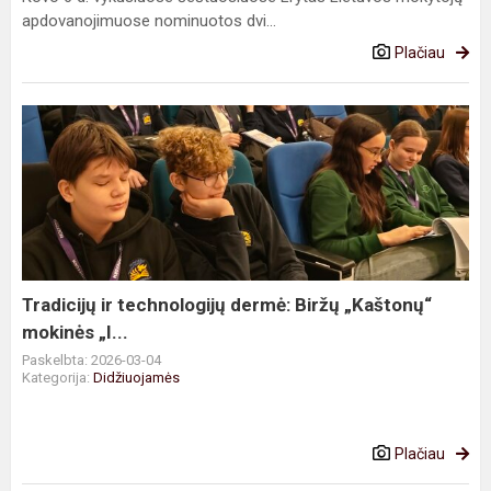
apdovanojimuose nominuotos dvi...
Plačiau
Tradicijų
ir
technologijų
dermė:
Biržų
„Kaštonų“
mokinės
„I...
Tradicijų ir technologijų dermė: Biržų „Kaštonų“
mokinės „I...
Paskelbta: 2026-03-04
Kategorija:
Didžiuojamės
Plačiau