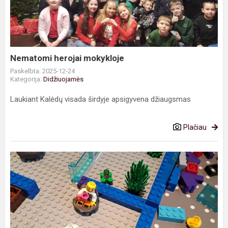
Nematomi herojai mokykloje
Paskelbta: 2025-12-24
Kategorija:
Didžiuojamės
Laukiant Kalėdų visada širdyje apsigyvena džiaugsmas
Plačiau
„Ryšio
namai“
–
septintokų
kūrybinė
idėja