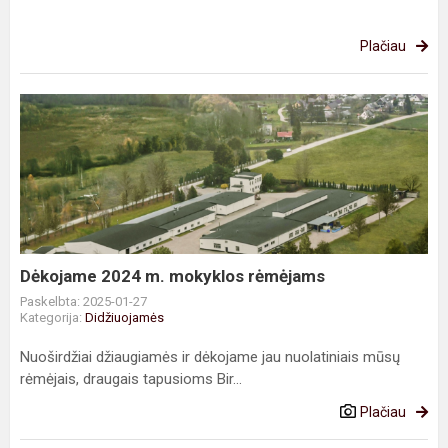
Plačiau
Dėkojame
2024
m.
mokyklos
rėmėjams
Dėkojame 2024 m. mokyklos rėmėjams
Paskelbta: 2025-01-27
Kategorija:
Didžiuojamės
Nuoširdžiai džiaugiamės ir dėkojame jau nuolatiniais mūsų
rėmėjais, draugais tapusioms Bir...
Plačiau