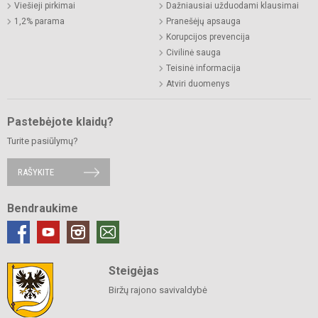
Viešieji pirkimai
Dažniausiai užduodami klausimai
1,2% parama
Pranešėjų apsauga
Korupcijos prevencija
Civilinė sauga
Teisinė informacija
Atviri duomenys
Pastebėjote klaidų?
Turite pasiūlymų?
RAŠYKITE
Bendraukime
Steigėjas
Biržų rajono savivaldybė