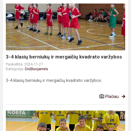
3-
4
klasių
berniukų
ir
mergaičių
kvadrato
varžybos
3-4 klasių berniukų ir mergaičių kvadrato varžybos
Paskelbta: 2024-11-27
Kategorija:
Didžiuojamės
3-4 klasių berniukų ir mergaičių kvadrato varžybos.
Plačiau
LMŽ
tarpmokyklinės
kvadrato