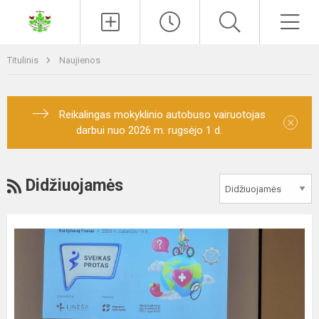
Paieška
Men
Titulinis
Naujienos
Reikalingas mokyklinio autobuso vairuotojas
×
darbui nuo 2026 m. rugsėjo 1 d.
RSS
Didžiuojamės
Sėkmė
finalinėse
varžytuvėse,,Sveikas
protas"