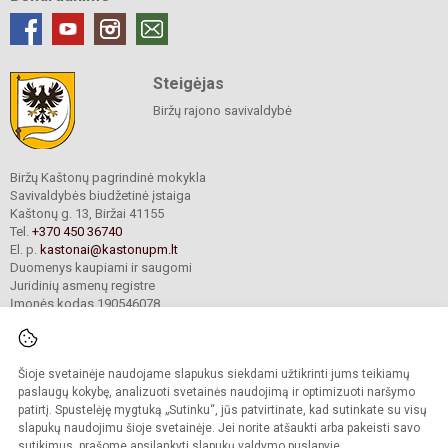
Steigėjas
Biržų rajono savivaldybė
Biržų Kaštonų pagrindinė mokykla
Savivaldybės biudžetinė įstaiga
Kaštonų g. 13, Biržai 41155
Tel.
+370 450 36740
El. p.
kastonai@kastonupm.lt
Duomenys kaupiami ir saugomi
Juridinių asmenų registre
Įmonės kodas 190546078
Šioje svetainėje naudojame slapukus siekdami užtikrinti jums teikiamų
© 2024. Biržų Kaštonų pagrindinė mokykla. Visos teisės saugomos.
Kopijuoti turinį be raštiško įstaigos administracijos sutikimo griežtai draudžiama.
paslaugų kokybę, analizuoti svetainės naudojimą ir optimizuoti naršymo
patirtį. Spustelėję mygtuką „Sutinku“, jūs patvirtinate, kad sutinkate su visų
Prieinamumo paraiška
Slapukų valdymas
slapukų naudojimu šioje svetainėje. Jei norite atšaukti arba pakeisti savo
sutikimus, prašome apsilankyti
slapukų valdymo puslapyje
.