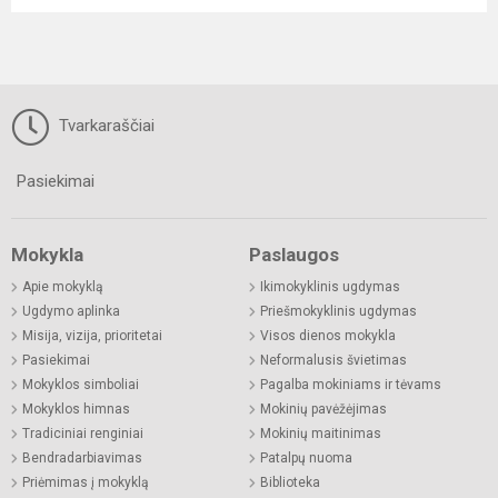
Tvarkaraščiai
Pasiekimai
Mokykla
Paslaugos
Apie mokyklą
Ikimokyklinis ugdymas
Ugdymo aplinka
Priešmokyklinis ugdymas
Misija, vizija, prioritetai
Visos dienos mokykla
Pasiekimai
Neformalusis švietimas
Mokyklos simboliai
Pagalba mokiniams ir tėvams
Mokyklos himnas
Mokinių pavėžėjimas
Tradiciniai renginiai
Mokinių maitinimas
Bendradarbiavimas
Patalpų nuoma
Priėmimas į mokyklą
Biblioteka