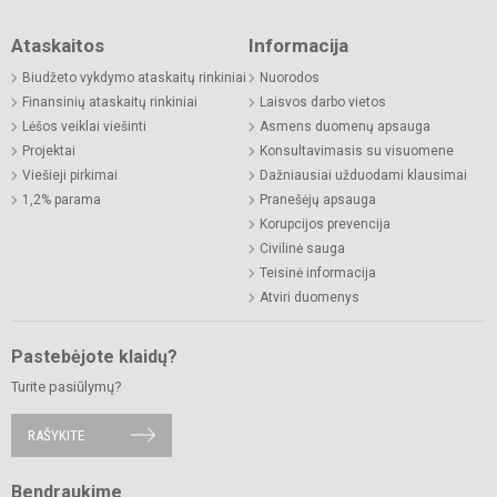
Ataskaitos
Informacija
Biudžeto vykdymo ataskaitų rinkiniai
Nuorodos
Finansinių ataskaitų rinkiniai
Laisvos darbo vietos
Lėšos veiklai viešinti
Asmens duomenų apsauga
Projektai
Konsultavimasis su visuomene
Viešieji pirkimai
Dažniausiai užduodami klausimai
1,2% parama
Pranešėjų apsauga
Korupcijos prevencija
Civilinė sauga
Teisinė informacija
Atviri duomenys
Pastebėjote klaidų?
Turite pasiūlymų?
RAŠYKITE
Bendraukime