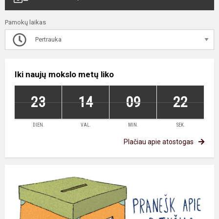
Pamokų laikas
Pertrauka
Iki naujų mokslo metų liko
23
14
09
22
DIEN.
VAL.
MIN.
SEK.
Plačiau apie atostogas