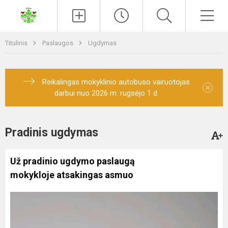
Paieška
Men
Titulinis
Paslaugos
Ugdymas
Reikalingas mokyklinio autobuso vairuotojas
×
darbui nuo 2026 m. rugsėjo 1 d.
Pradinis ugdymas
Už pradinio ugdymo paslaugą
mokykloje atsakingas asmuo