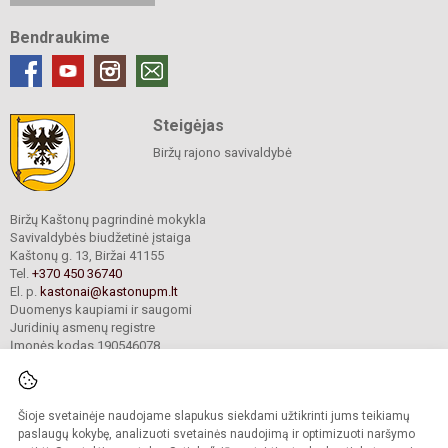
Bendraukime
Steigėjas
Biržų rajono savivaldybė
Biržų Kaštonų pagrindinė mokykla
Savivaldybės biudžetinė įstaiga
Kaštonų g. 13, Biržai 41155
Tel.
+370 450 36740
El. p.
kastonai@kastonupm.lt
Duomenys kaupiami ir saugomi
Juridinių asmenų registre
Įmonės kodas 190546078
Šioje svetainėje naudojame slapukus siekdami užtikrinti jums teikiamų
© 2024. Biržų Kaštonų pagrindinė mokykla. Visos teisės saugomos.
Kopijuoti turinį be raštiško įstaigos administracijos sutikimo griežtai draudžiama.
paslaugų kokybę, analizuoti svetainės naudojimą ir optimizuoti naršymo