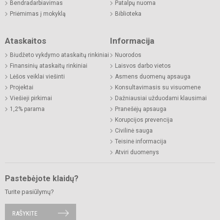
Bendradarbiavimas
Patalpų nuoma
Priėmimas į mokyklą
Biblioteka
Ataskaitos
Informacija
Biudžeto vykdymo ataskaitų rinkiniai
Nuorodos
Finansinių ataskaitų rinkiniai
Laisvos darbo vietos
Lėšos veiklai viešinti
Asmens duomenų apsauga
Projektai
Konsultavimasis su visuomene
Viešieji pirkimai
Dažniausiai užduodami klausimai
1,2% parama
Pranešėjų apsauga
Korupcijos prevencija
Civilinė sauga
Teisinė informacija
Atviri duomenys
Pastebėjote klaidų?
Turite pasiūlymų?
RAŠYKITE