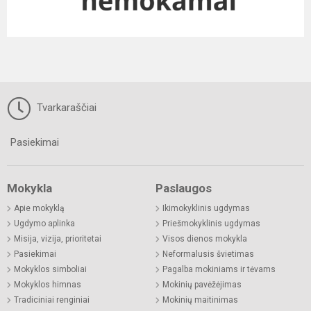
Tvarkaraščiai
Pasiekimai
Mokykla
Paslaugos
Apie mokyklą
Ikimokyklinis ugdymas
Ugdymo aplinka
Priešmokyklinis ugdymas
Misija, vizija, prioritetai
Visos dienos mokykla
Pasiekimai
Neformalusis švietimas
Mokyklos simboliai
Pagalba mokiniams ir tėvams
Mokyklos himnas
Mokinių pavėžėjimas
Tradiciniai renginiai
Mokinių maitinimas