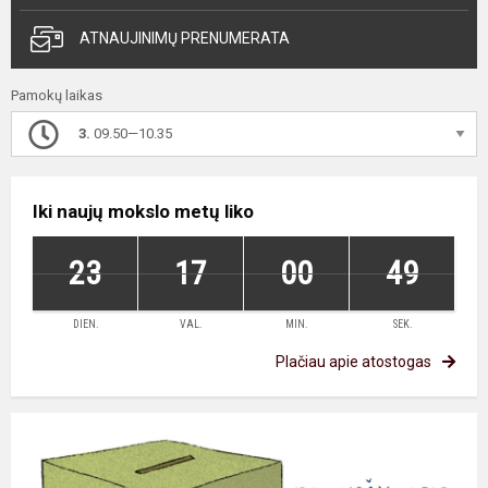
ATNAUJINIMŲ PRENUMERATA
Pamokų laikas
3.
09.50—10.35
Iki naujų mokslo metų liko
23
17
00
49
DIEN.
VAL.
MIN.
SEK.
Plačiau apie atostogas