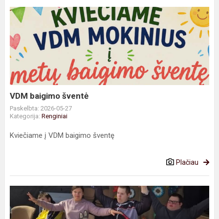
VDM
baigimo
šventė
VDM baigimo šventė
Paskelbta: 2026-05-27
Kategorija:
Renginiai
Kviečiame į VDM baigimo šventę
Plačiau
Edukacija
apie
paukščius