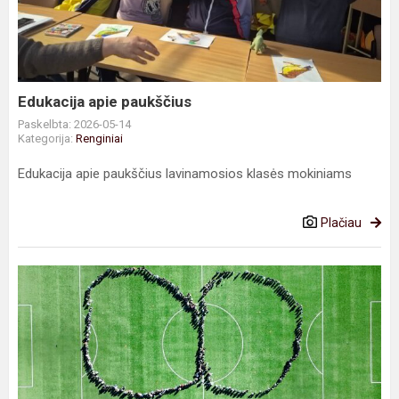
Edukacija apie paukščius
Paskelbta: 2026-05-14
Kategorija:
Renginiai
Edukacija apie paukščius lavinamosios klasės mokiniams
Plačiau
Akcija
,,Junkimės
į
begalybę"