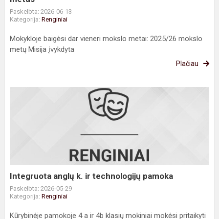
Paskelbta: 2026-06-13
Kategorija:
Renginiai
Mokykloje baigėsi dar vieneri mokslo metai: 2025/26 mokslo
metų Misija įvykdyta
Plačiau
Integruota
anglų
k.
ir
technologijų
pamoka
Integruota anglų k. ir technologijų pamoka
Paskelbta: 2026-05-29
Kategorija:
Renginiai
Kūrybinėje pamokoje 4 a ir 4b klasių mokiniai mokėsi pritaikyti