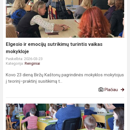
ir
emocijų
sutrikimų
turintis
vaikas
mokykloje
Elgesio ir emocijų sutrikimų turintis vaikas
mokykloje
Paskelbta: 2026-03-23
Kategorija:
Renginiai
Kovo 23 dieną Biržų Kaštonų pagrindinės mokyklos mokytojus
į teorinį–praktinį susitikimą t...
Plačiau
Šaškių
turnyras
"Mes
mokame