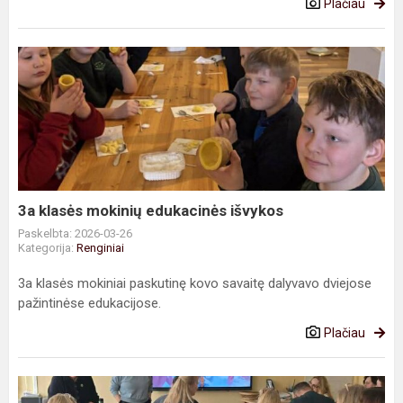
Plačiau
3a
klasės
mokinių
edukacinės
išvykos
3a klasės mokinių edukacinės išvykos
Paskelbta: 2026-03-26
Kategorija:
Renginiai
3a klasės mokiniai paskutinę kovo savaitę dalyvavo dviejose
pažintinėse edukacijose.
Plačiau
Elgesio