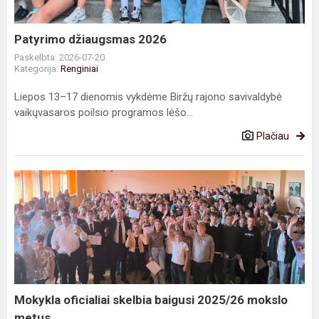
Patyrimo džiaugsmas 2026
Paskelbta: 2026-07-20
Kategorija:
Renginiai
Liepos 13–17 dienomis vykdėme Biržų rajono savivaldybė
vaikųvasaros poilsio programos lėšo...
Plačiau
Mokykla
oficialiai
skelbia
baigusi
2025/26
mokslo
metus
Mokykla oficialiai skelbia baigusi 2025/26 mokslo
metus