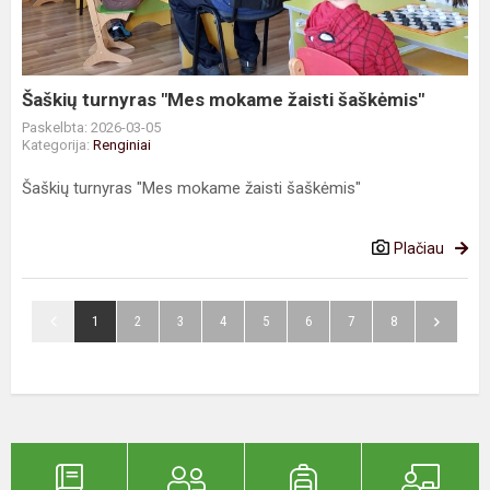
žaisti
šaškėmis"
Šaškių turnyras "Mes mokame žaisti šaškėmis"
Paskelbta: 2026-03-05
Kategorija:
Renginiai
Šaškių turnyras "Mes mokame žaisti šaškėmis"
Plačiau
1
2
3
4
5
6
7
8