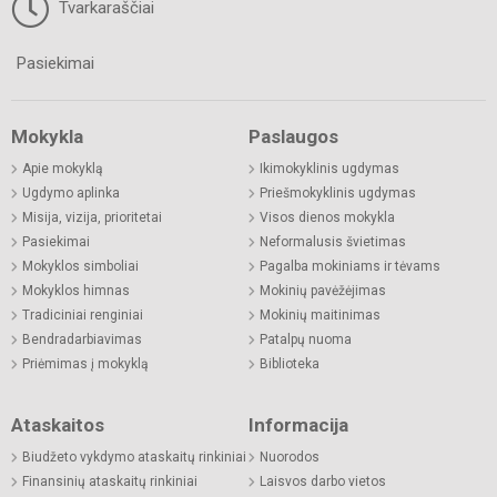
Tvarkaraščiai
Pasiekimai
Mokykla
Paslaugos
Apie mokyklą
Ikimokyklinis ugdymas
Ugdymo aplinka
Priešmokyklinis ugdymas
Misija, vizija, prioritetai
Visos dienos mokykla
Pasiekimai
Neformalusis švietimas
Mokyklos simboliai
Pagalba mokiniams ir tėvams
Mokyklos himnas
Mokinių pavėžėjimas
Tradiciniai renginiai
Mokinių maitinimas
Bendradarbiavimas
Patalpų nuoma
Priėmimas į mokyklą
Biblioteka
Ataskaitos
Informacija
Biudžeto vykdymo ataskaitų rinkiniai
Nuorodos
Finansinių ataskaitų rinkiniai
Laisvos darbo vietos