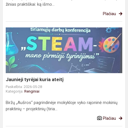
žinias praktiškai: ką išmo...
Plačiau
Jaunieji
tyrėjai
kuria
ateitį
Jaunieji tyrėjai kuria ateitį
Paskelbta: 2026-05-28
Kategorija:
Renginiai
Biržų „Aušros“ pagrindinėje mokykloje vyko rajoninė mokinių
praktinių – projektinių (tiria...
Plačiau