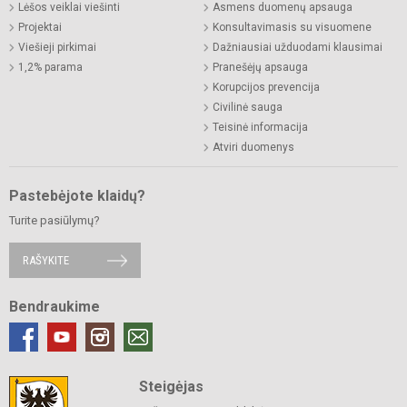
Lėšos veiklai viešinti
Asmens duomenų apsauga
Projektai
Konsultavimasis su visuomene
Viešieji pirkimai
Dažniausiai užduodami klausimai
1,2% parama
Pranešėjų apsauga
Korupcijos prevencija
Civilinė sauga
Teisinė informacija
Atviri duomenys
Pastebėjote klaidų?
Turite pasiūlymų?
RAŠYKITE
Bendraukime
Steigėjas