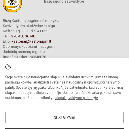
Biržų rajono savivaldybė
Biržų Kaštonų pagrindinė mokykla
Savivaldybės biudžetinė įstaiga
Kaštonų g. 13, Biržai 41155
Tel.
+370 450 36740
El. p.
kastonai@kastonupm.lt
Duomenys kaupiami ir saugomi
Juridinių asmenų registre
Įmonės kodas 190546078
Šioje svetainėje naudojame slapukus siekdami užtikrinti jums teikiamų
© 2024. Biržų Kaštonų pagrindinė mokykla. Visos teisės saugomos.
Kopijuoti turinį be raštiško įstaigos administracijos sutikimo griežtai draudžiama.
paslaugų kokybę, analizuoti svetainės naudojimą ir optimizuoti naršymo
patirtį. Spustelėję mygtuką „Sutinku“, jūs patvirtinate, kad sutinkate su visų
Prieinamumo paraiška
Slapukų valdymas
slapukų naudojimu šioje svetainėje. Jei norite atšaukti arba pakeisti savo
sutikimus, prašome apsilankyti
slapukų valdymo puslapyje
.
Sumanus būdas atnaujinti
mokyklos interneto
svetainę
NUSTATYMAI