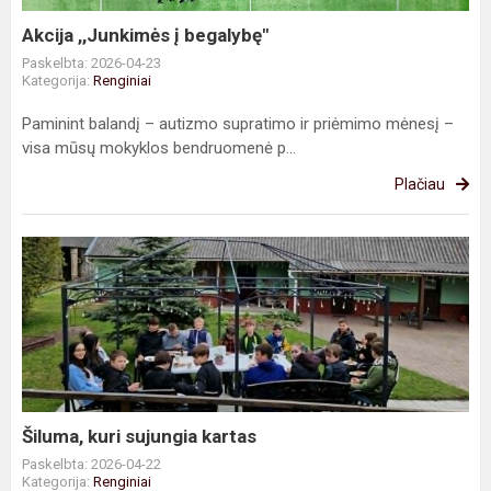
Akcija ,,Junkimės į begalybę"
Paskelbta: 2026-04-23
Kategorija:
Renginiai
Paminint balandį – autizmo supratimo ir priėmimo mėnesį –
visa mūsų mokyklos bendruomenė p...
Plačiau
Šiluma,
kuri
sujungia
kartas
Šiluma, kuri sujungia kartas
Paskelbta: 2026-04-22
Kategorija:
Renginiai