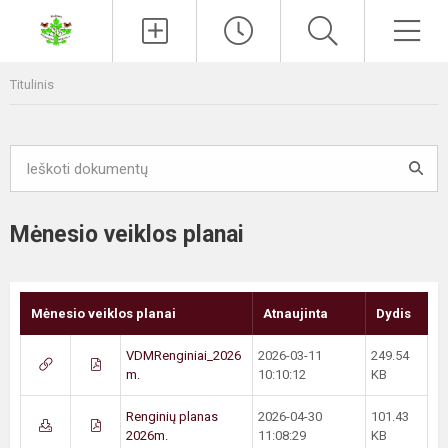
Paieška
Men
Titulinis
Mėnesio veiklos planai
Mėnesio veiklos planai
Atnaujinta
Dydis
VDMRenginiai_2026
2026-03-11
249.54
m.
10:10:12
KB
Renginių planas
2026-04-30
101.43
2026m.
11:08:29
KB