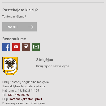
Pastebėjote klaidų?
Turite pasiūlymų?
RAŠYKITE
Bendraukime
Steigėjas
Biržų rajono savivaldybė
Biržų Kaštonų pagrindinė mokykla
Savivaldybės biudžetinė įstaiga
Kaštonų g. 13, Biržai 41155
Tel.
+370 450 36740
El. p.
kastonai@kastonupm.lt
Duomenys kaupiami ir saugomi