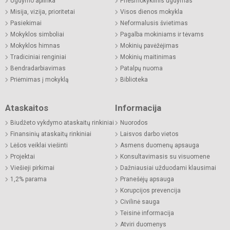
Ugdymo aplinka
Priešmokyklinis ugdymas
Misija, vizija, prioritetai
Visos dienos mokykla
Pasiekimai
Neformalusis švietimas
Mokyklos simboliai
Pagalba mokiniams ir tėvams
Mokyklos himnas
Mokinių pavėžėjimas
Tradiciniai renginiai
Mokinių maitinimas
Bendradarbiavimas
Patalpų nuoma
Priėmimas į mokyklą
Biblioteka
Ataskaitos
Informacija
Biudžeto vykdymo ataskaitų rinkiniai
Nuorodos
Finansinių ataskaitų rinkiniai
Laisvos darbo vietos
Lėšos veiklai viešinti
Asmens duomenų apsauga
Projektai
Konsultavimasis su visuomene
Viešieji pirkimai
Dažniausiai užduodami klausimai
1,2% parama
Pranešėjų apsauga
Korupcijos prevencija
Civilinė sauga
Teisinė informacija
Atviri duomenys