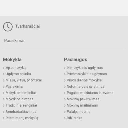
Tvarkaraščiai
Pasiekimai
Mokykla
Paslaugos
Apie mokyklą
Ikimokyklinis ugdymas
Ugdymo aplinka
Priešmokyklinis ugdymas
Misija, vizija, prioritetai
Visos dienos mokykla
Pasiekimai
Neformalusis švietimas
Mokyklos simboliai
Pagalba mokiniams ir tėvams
Mokyklos himnas
Mokinių pavėžėjimas
Tradiciniai renginiai
Mokinių maitinimas
Bendradarbiavimas
Patalpų nuoma
Priėmimas į mokyklą
Biblioteka