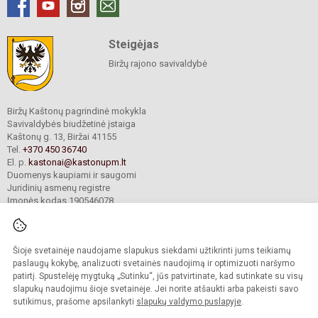
Steigėjas
Biržų rajono savivaldybė
Biržų Kaštonų pagrindinė mokykla
Savivaldybės biudžetinė įstaiga
Kaštonų g. 13, Biržai 41155
Tel.
+370 450 36740
El. p.
kastonai@kastonupm.lt
Duomenys kaupiami ir saugomi
Juridinių asmenų registre
Įmonės kodas 190546078
Šioje svetainėje naudojame slapukus siekdami užtikrinti jums teikiamų
© 2024. Biržų Kaštonų pagrindinė mokykla. Visos teisės saugomos.
Kopijuoti turinį be raštiško įstaigos administracijos sutikimo griežtai draudžiama.
paslaugų kokybę, analizuoti svetainės naudojimą ir optimizuoti naršymo
patirtį. Spustelėję mygtuką „Sutinku“, jūs patvirtinate, kad sutinkate su visų
Prieinamumo paraiška
Slapukų valdymas
slapukų naudojimu šioje svetainėje. Jei norite atšaukti arba pakeisti savo
sutikimus, prašome apsilankyti
slapukų valdymo puslapyje
.
Sumanus būdas atnaujinti
mokyklos interneto