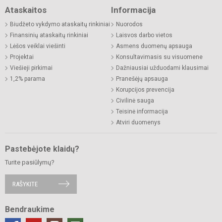
Ataskaitos
Informacija
Biudžeto vykdymo ataskaitų rinkiniai
Nuorodos
Finansinių ataskaitų rinkiniai
Laisvos darbo vietos
Lėšos veiklai viešinti
Asmens duomenų apsauga
Projektai
Konsultavimasis su visuomene
Viešieji pirkimai
Dažniausiai užduodami klausimai
1,2% parama
Pranešėjų apsauga
Korupcijos prevencija
Civilinė sauga
Teisinė informacija
Atviri duomenys
Pastebėjote klaidų?
Turite pasiūlymų?
RAŠYKITE
Bendraukime