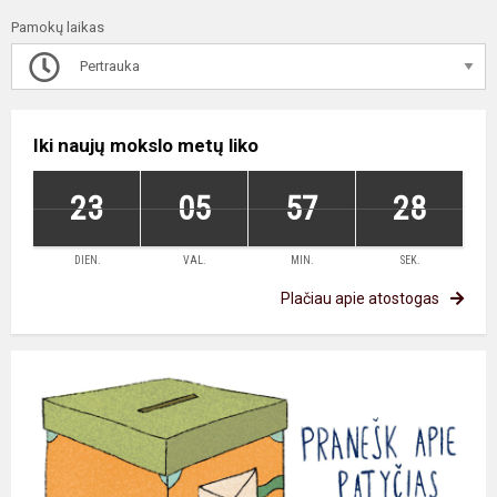
Pamokų laikas
Pertrauka
Iki naujų mokslo metų liko
23
05
57
28
DIEN.
VAL.
MIN.
SEK.
Plačiau apie atostogas