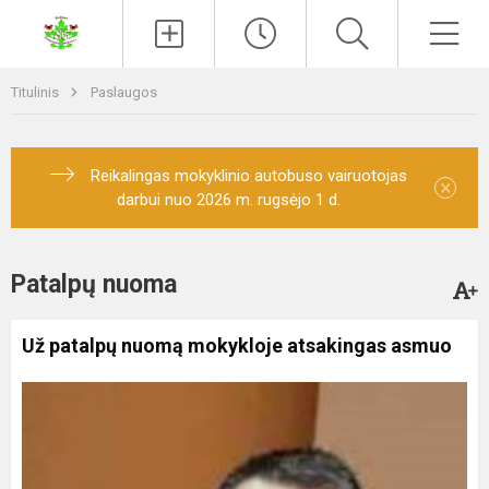
Paieška
Men
Titulinis
Paslaugos
Reikalingas mokyklinio autobuso vairuotojas
×
darbui nuo 2026 m. rugsėjo 1 d.
Patalpų nuoma
Už patalpų nuomą mokykloje atsakingas asmuo