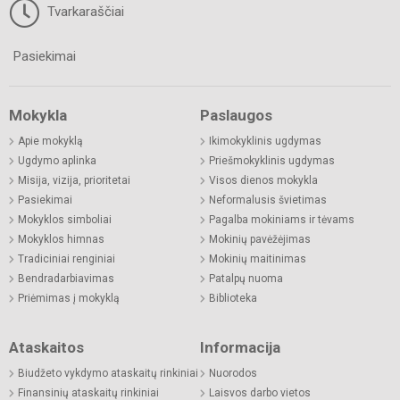
Tvarkaraščiai
Pasiekimai
Mokykla
Paslaugos
Apie mokyklą
Ikimokyklinis ugdymas
Ugdymo aplinka
Priešmokyklinis ugdymas
Misija, vizija, prioritetai
Visos dienos mokykla
Pasiekimai
Neformalusis švietimas
Mokyklos simboliai
Pagalba mokiniams ir tėvams
Mokyklos himnas
Mokinių pavėžėjimas
Tradiciniai renginiai
Mokinių maitinimas
Bendradarbiavimas
Patalpų nuoma
Priėmimas į mokyklą
Biblioteka
Ataskaitos
Informacija
Biudžeto vykdymo ataskaitų rinkiniai
Nuorodos
Finansinių ataskaitų rinkiniai
Laisvos darbo vietos