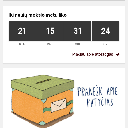
Iki naujų mokslo metų liko
21
15
31
23
DIEN.
VAL.
MIN.
SEK.
Plačiau apie atostogas