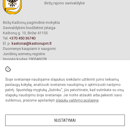
Biržų rajono savivaldybė
Biržų Kaštonų pagrindinė mokykla
Savivaldybės biudžetinė įstaiga
Kaštonų g. 13, Biržai 41155
Tel.
+370 450 36740
El. p.
kastonai@kastonupm.lt
Duomenys kaupiami ir saugomi
Juridinių asmenų registre
Įmonės kodas 190546078
Šioje svetainėje naudojame slapukus siekdami užtikrinti jums teikiamų
© 2024. Biržų Kaštonų pagrindinė mokykla. Visos teisės saugomos.
Kopijuoti turinį be raštiško įstaigos administracijos sutikimo griežtai draudžiama.
paslaugų kokybę, analizuoti svetainės naudojimą ir optimizuoti naršymo
patirtį. Spustelėję mygtuką „Sutinku“, jūs patvirtinate, kad sutinkate su visų
Prieinamumo paraiška
Slapukų valdymas
slapukų naudojimu šioje svetainėje. Jei norite atšaukti arba pakeisti savo
sutikimus, prašome apsilankyti
slapukų valdymo puslapyje
.
Sumanus būdas atnaujinti
mokyklos interneto
svetainę
NUSTATYMAI