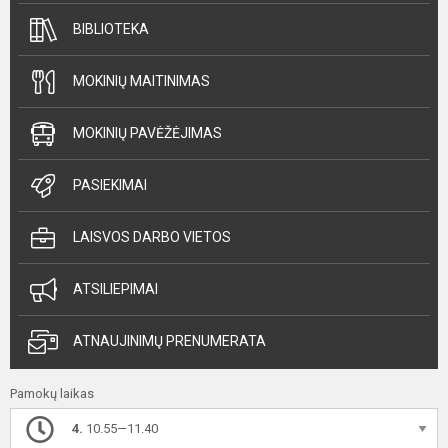
BIBLIOTEKA
MOKINIŲ MAITINIMAS
MOKINIŲ PAVĖŽĖJIMAS
PASIEKIMAI
LAISVOS DARBO VIETOS
ATSILIEPIMAI
ATNAUJINIMŲ PRENUMERATA
Pamokų laikas
4.
10.55—11.40