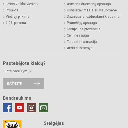
Lėšos veiklai viešinti
Asmens duomenų apsauga
Projektai
Konsultavimasis su visuomene
Viešieji pirkimai
Dažniausiai užduodami klausimai
1,2% parama
Pranešėjų apsauga
Korupcijos prevencija
Civilinė sauga
Teisinė informacija
Atviri duomenys
Pastebėjote klaidų?
Turite pasiūlymų?
RAŠYKITE
Bendraukime
Steigėjas