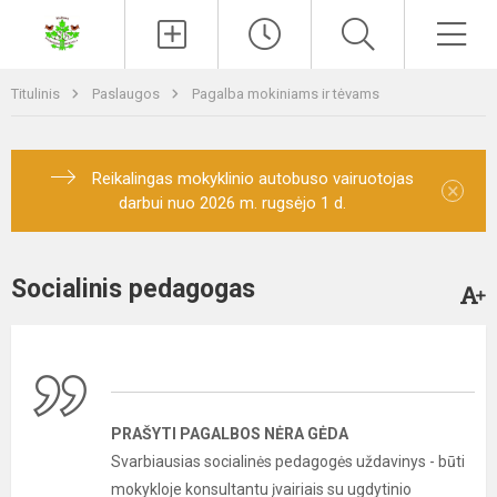
Paieška
Men
Titulinis
Paslaugos
Pagalba mokiniams ir tėvams
Reikalingas mokyklinio autobuso vairuotojas
×
darbui nuo 2026 m. rugsėjo 1 d.
Socialinis pedagogas
PRAŠYTI PAGALBOS NĖRA GĖDA
Svarbiausias socialinės pedagogės uždavinys - būti
mokykloje konsultantu įvairiais su ugdytinio