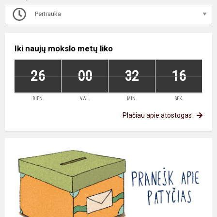
Pertrauka
Iki naujų mokslo metų liko
26
00
32
16
DIEN.
VAL.
MIN.
SEK.
Plačiau apie atostogas