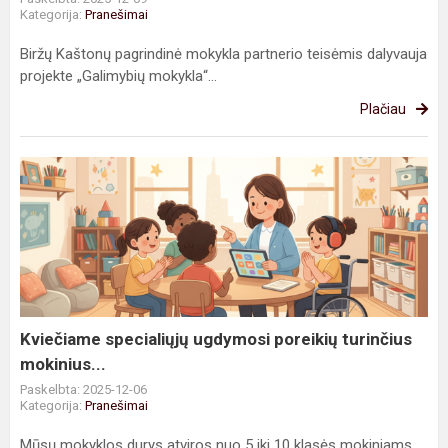
Kategorija:
Pranešimai
Biržų Kaštonų pagrindinė mokykla partnerio teisėmis dalyvauja
projekte „Galimybių mokykla“...
Plačiau
Kviečiame
specialiųjų
ugdymosi
poreikių
turinčius
mokinius...
Kviečiame specialiųjų ugdymosi poreikių turinčius
mokinius...
Paskelbta: 2025-12-06
Kategorija:
Pranešimai
Mūsų mokyklos durys atviros nuo 5 iki 10 klasės mokiniams,