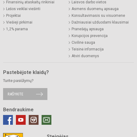
Finansinių ataskaitų rinkiniai
Laisvos darbo vietos
Lėšos veiklai viešinti
Asmens duomenų apsauga
Projektai
Konsultavimasis su visuomene
Viešieji pirkimai
Dažniausiai užduodami klausimai
1,2% parama
Pranešėjų apsauga
Korupcijos prevencija
Civilinė sauga
Teisinė informacija
Atviri duomenys
Pastebėjote klaidų?
Turite pasiūlymų?
RAŠYKITE
Bendraukime
Steigėjas