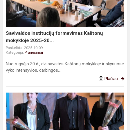
Kaštonų
mokykloje
2025-
20...
Savivaldos institucijų formavimas Kaštonų
mokykloje 2025-20...
Paskelbta: 2025-10-09
Kategorija:
Pranešimai
Nuo rugsėjo 30 d., dvi savaites Kaštonų mokykloje ir skyriuose
vyko intensyvios, darbingos...
Plačiau
Nauji
darbuotojai
mokykloje