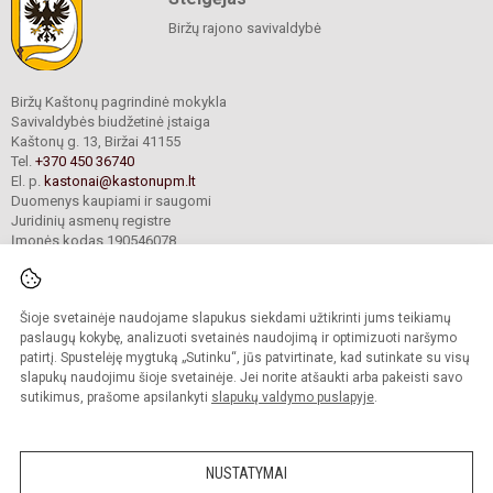
Biržų rajono savivaldybė
Biržų Kaštonų pagrindinė mokykla
Savivaldybės biudžetinė įstaiga
Kaštonų g. 13, Biržai 41155
Tel.
+370 450 36740
El. p.
kastonai@kastonupm.lt
Duomenys kaupiami ir saugomi
Juridinių asmenų registre
Įmonės kodas 190546078
Šioje svetainėje naudojame slapukus siekdami užtikrinti jums teikiamų
© 2024. Biržų Kaštonų pagrindinė mokykla. Visos teisės saugomos.
Kopijuoti turinį be raštiško įstaigos administracijos sutikimo griežtai draudžiama.
paslaugų kokybę, analizuoti svetainės naudojimą ir optimizuoti naršymo
patirtį. Spustelėję mygtuką „Sutinku“, jūs patvirtinate, kad sutinkate su visų
Prieinamumo paraiška
Slapukų valdymas
slapukų naudojimu šioje svetainėje. Jei norite atšaukti arba pakeisti savo
sutikimus, prašome apsilankyti
slapukų valdymo puslapyje
.
Sumanus būdas atnaujinti
mokyklos interneto
svetainę
NUSTATYMAI