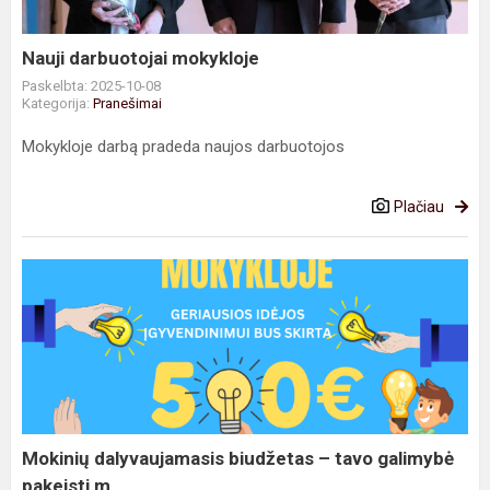
Nauji darbuotojai mokykloje
Paskelbta: 2025-10-08
Kategorija:
Pranešimai
Mokykloje darbą pradeda naujos darbuotojos
Plačiau
Mokinių
dalyvaujamasis
biudžetas
–
tavo
galimybė
pakeisti
m...
Mokinių dalyvaujamasis biudžetas – tavo galimybė
pakeisti m...