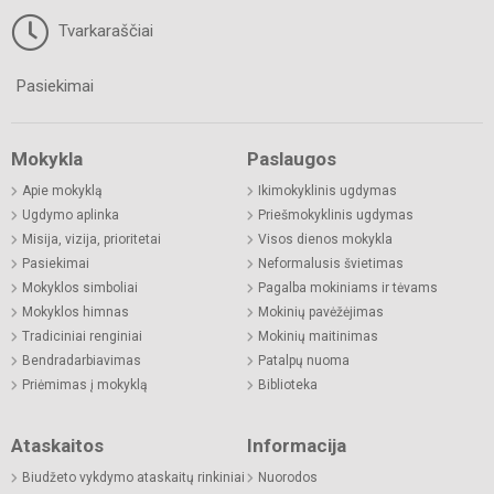
Tvarkaraščiai
Pasiekimai
Mokykla
Paslaugos
Apie mokyklą
Ikimokyklinis ugdymas
Ugdymo aplinka
Priešmokyklinis ugdymas
Misija, vizija, prioritetai
Visos dienos mokykla
Pasiekimai
Neformalusis švietimas
Mokyklos simboliai
Pagalba mokiniams ir tėvams
Mokyklos himnas
Mokinių pavėžėjimas
Tradiciniai renginiai
Mokinių maitinimas
Bendradarbiavimas
Patalpų nuoma
Priėmimas į mokyklą
Biblioteka
Ataskaitos
Informacija
Biudžeto vykdymo ataskaitų rinkiniai
Nuorodos