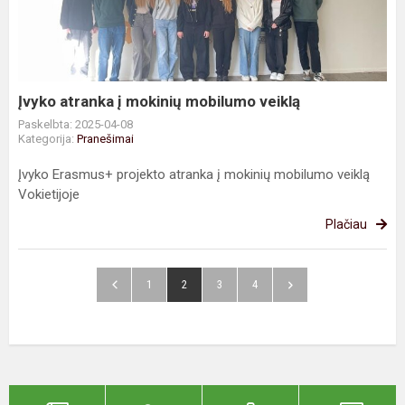
mokinių
mobilumo
veiklą
Įvyko atranka į mokinių mobilumo veiklą
Paskelbta: 2025-04-08
Kategorija:
Pranešimai
Įvyko Erasmus+ projekto atranka į mokinių mobilumo veiklą
Vokietijoje
Plačiau
1
2
3
4