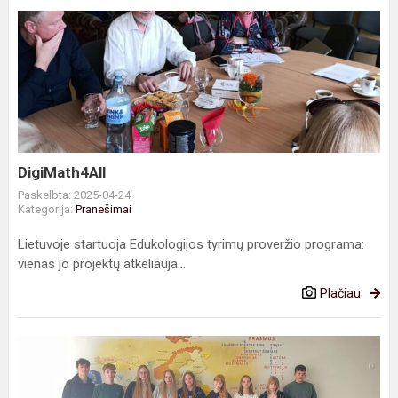
DigiMath4All
DigiMath4All
Paskelbta: 2025-04-24
Kategorija:
Pranešimai
Lietuvoje startuoja Edukologijos tyrimų proveržio programa:
vienas jo projektų atkeliauja...
Plačiau
Įvyko
atranka
į