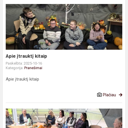
Apie
įtrauktį
kitaip
Apie įtrauktį kitaip
Paskelbta: 2025-10-16
Kategorija:
Pranešimai
Apie įtrauktį kitaip
Plačiau
Savivaldos
institucijų
formavimas