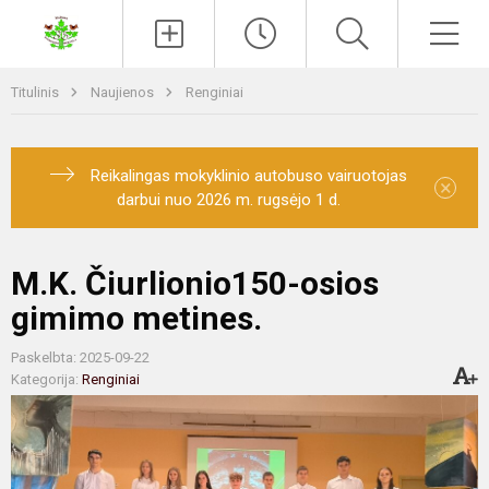
Paieška
Men
Titulinis
Naujienos
Renginiai
Reikalingas mokyklinio autobuso vairuotojas
×
darbui nuo 2026 m. rugsėjo 1 d.
M.K. Čiurlionio150-osios
gimimo metines.
Paskelbta: 2025-09-22
Kategorija:
Renginiai