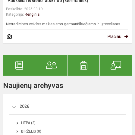
"Paukščiai iš šieno" atskrido į Germaniškį
Paskelbta: 2025-03-19
Kategorija:
Renginiai
Netradicinės veiklos mažiesiems germaniškiečiams ir jų tėveliams
Plačiau
Naujienų archyvas
2026
LIEPA (2)
BIRŽELIS (8)