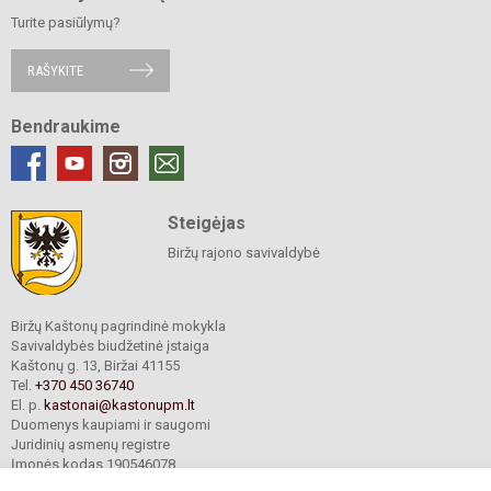
Turite pasiūlymų?
RAŠYKITE
Bendraukime
Steigėjas
Biržų rajono savivaldybė
Biržų Kaštonų pagrindinė mokykla
Savivaldybės biudžetinė įstaiga
Kaštonų g. 13, Biržai 41155
Tel.
+370 450 36740
El. p.
kastonai@kastonupm.lt
Duomenys kaupiami ir saugomi
Juridinių asmenų registre
Įmonės kodas 190546078