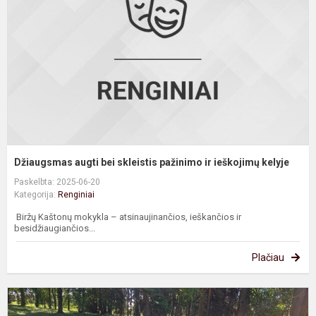
s
p
ir
i
k
Džiaugsmas augti bei skleistis pažinimo ir ieškojimų kelyje
Paskelbta: 2025-06-20
Kategorija:
Renginiai
Biržų Kaštonų mokykla – atsinaujinančios, ieškančios ir
besidžiaugiančios...
Plačiau
E
k