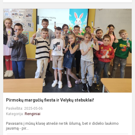
P
m
f
ir
V
s
Pirmokų margučių fiesta ir Velykų stebuklai!
Paskelbta: 2025-05-06
Kategorija:
Renginiai
Pavasaris į mūsų klasę atnešė ne tik šilumą, bet ir didelio laukimo
jausmą - pir...