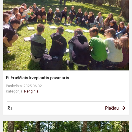
p
Eilėraščiais kvepiantis pavasaris
Paskelbta: 2025-06-02
Kategorija:
Renginiai
Plačiau
Š
M