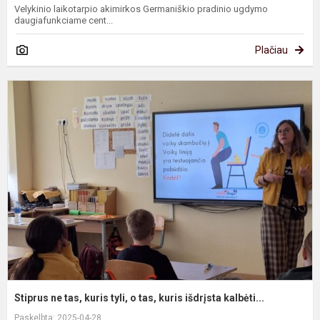
Velykinio laikotarpio akimirkos Germaniškio pradinio ugdymo
daugiafunkciame cent...
Plačiau
S
n
t
k
ty
o
t
k
i
ka
Stiprus ne tas, kuris tyli, o tas, kuris išdrįsta kalbėti...
Paskelbta: 2025-04-28