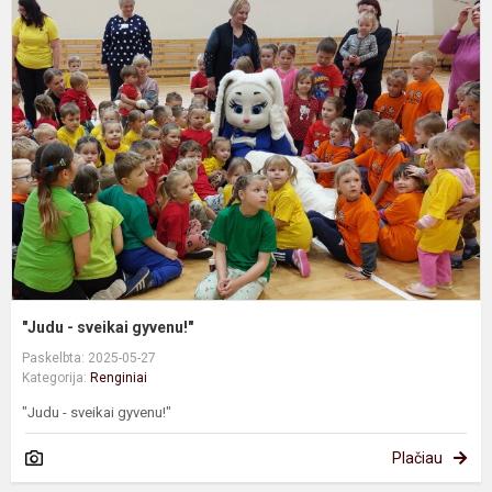
"
-
s
g
"Judu - sveikai gyvenu!"
Paskelbta: 2025-05-27
Kategorija:
Renginiai
"Judu - sveikai gyvenu!"
Plačiau