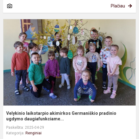
Plačiau
V
l
a
G
p
u
Velykinio laikotarpio akimirkos Germaniškio pradinio
ugdymo daugiafunkciame...
Paskelbta: 2025-04-29
Kategorija:
Renginiai