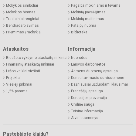
Mokyklos simboliai
Pagalba mokiniams ir tėvams
Mokyklos himnas
Mokinių pavėžėjimas
Tradiciniai renginiai
Mokinių maitinimas
Bendradarbiavimas
Patalpų nuoma
Priėmimas į mokyklą
Biblioteka
Ataskaitos
Informacija
Biudžeto vykdymo ataskaitų rinkiniai
Nuorodos
Finansinių ataskaitų rinkiniai
Laisvos darbo vietos
Lėšos veiklai viešinti
Asmens duomenų apsauga
Projektai
Konsultavimasis su visuomene
Viešieji pirkimai
Dažniausiai užduodami klausimai
1,2% parama
Pranešėjų apsauga
Korupcijos prevencija
Civilinė sauga
Teisinė informacija
Atviri duomenys
Pastebėjote klaidų?