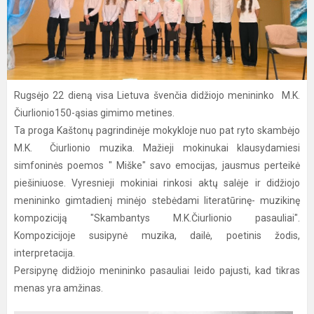
Rugsėjo 22 dieną visa Lietuva švenčia didžiojo menininko M.K.
Čiurlionio150-ąsias gimimo metines.
Ta proga Kaštonų pagrindinėje mokykloje nuo pat ryto skambėjo
M.K. Čiurlionio muzika. Mažieji mokinukai klausydamiesi
simfoninės poemos " Miške" savo emocijas, jausmus perteikė
piešiniuose. Vyresnieji mokiniai rinkosi aktų salėje ir didžiojo
menininko gimtadienį minėjo stebėdami literatūrinę- muzikinę
kompoziciją "Skambantys M.K.Čiurlionio pasauliai".
Kompozicijoje susipynė muzika, dailė, poetinis žodis,
interpretacija.
Persipynę didžiojo menininko pasauliai leido pajusti, kad tikras
menas yra amžinas.