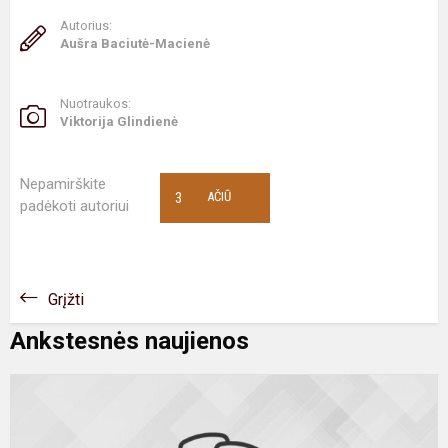
Autorius:
Aušra Baciutė-Macienė
Nuotraukos:
Viktorija Glindienė
Nepamirškite
3
AČIŪ
padėkoti autoriui
Grįžti
Ankstesnės naujienos
D
a
b