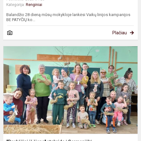
Kategorija:
Renginiai
Balandžio 28 dieną mūsų mokykloje lankėsi Vaikų linijos kampanijos
BE PATYČIŲ ko...
Plačiau
"
i
š
a
į
G