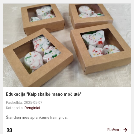
E
"
s
m
m
Edukacija "Kaip skalbė mano močiutė"
Paskelbta: 2025-05-07
Kategorija:
Renginiai
Šiandien mes aplankėme kaimynus.
Plačiau