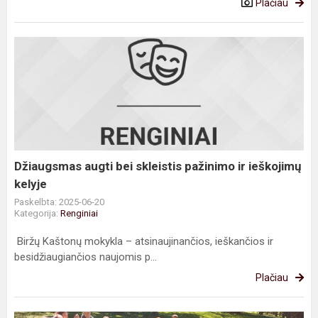
Plačiau
Džiaugsmas
augti
bei
skleistis
pažinimo
ir
ieškojimų
kelyje
Džiaugsmas augti bei skleistis pažinimo ir ieškojimų
kelyje
Paskelbta: 2025-06-20
Kategorija:
Renginiai
Biržų Kaštonų mokykla – atsinaujinančios, ieškančios ir
besidžiaugiančios naujomis p...
Plačiau