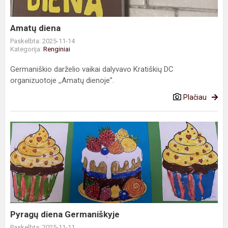
Amatų diena
Paskelbta: 2025-11-14
Kategorija:
Renginiai
Germaniškio darželio vaikai dalyvavo Kratiškių DC
organizuotoje ,,Amatų dienoje”.
Plačiau
Pyragų
diena
Germaniškyje
Pyragų diena Germaniškyje
Paskelbta: 2025-11-11