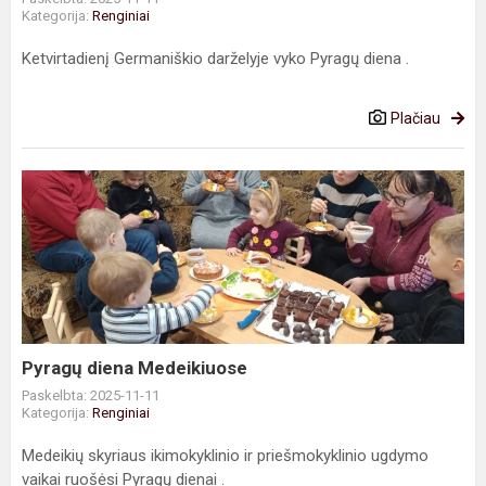
Kategorija:
Renginiai
Ketvirtadienį Germaniškio darželyje vyko Pyragų diena .
Plačiau
Pyragų
diena
Medeikiuose
Pyragų diena Medeikiuose
Paskelbta: 2025-11-11
Kategorija:
Renginiai
Medeikių skyriaus ikimokyklinio ir priešmokyklinio ugdymo
vaikai ruošėsi Pyragų dienai .