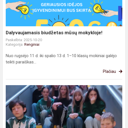
mokykloje!
Dalyvaujamasis biudžetas mūsų mokykloje!
Paskelbta: 2025-10-20
Kategorija:
Renginiai
Nuo rugsėjo 11 d. iki spalio 13 d. 1–10 klasių mokiniai galėjo
teikti paraiškas...
Plačiau
STEAM
pamokos
kitose
erdvėse