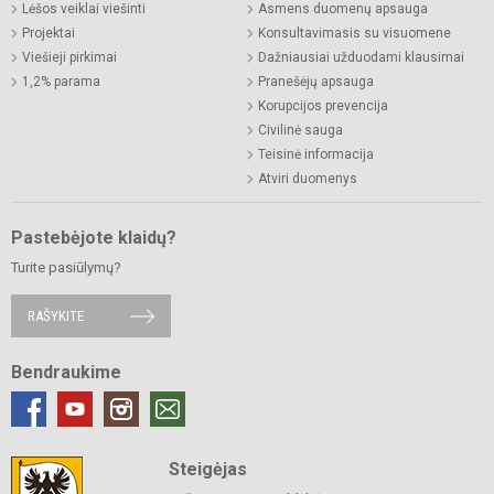
Lėšos veiklai viešinti
Asmens duomenų apsauga
Projektai
Konsultavimasis su visuomene
Viešieji pirkimai
Dažniausiai užduodami klausimai
1,2% parama
Pranešėjų apsauga
Korupcijos prevencija
Civilinė sauga
Teisinė informacija
Atviri duomenys
Pastebėjote klaidų?
Turite pasiūlymų?
RAŠYKITE
Bendraukime
Steigėjas