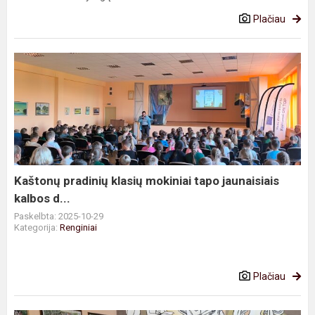
Plačiau
Kaštonų
pradinių
klasių
mokiniai
tapo
jaunaisiais
kalbos
d...
Kaštonų pradinių klasių mokiniai tapo jaunaisiais
kalbos d...
Paskelbta: 2025-10-29
Kategorija:
Renginiai
Plačiau