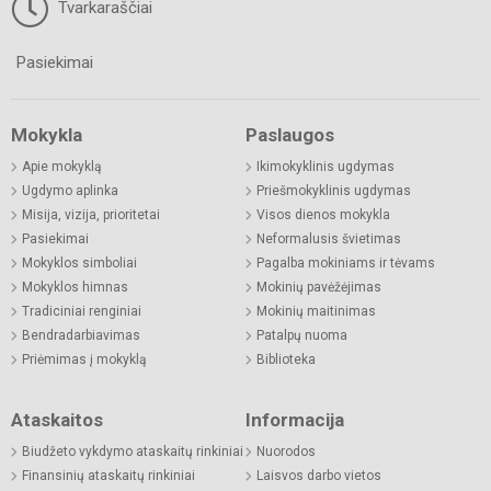
Tvarkaraščiai
Pasiekimai
Mokykla
Paslaugos
Apie mokyklą
Ikimokyklinis ugdymas
Ugdymo aplinka
Priešmokyklinis ugdymas
Misija, vizija, prioritetai
Visos dienos mokykla
Pasiekimai
Neformalusis švietimas
Mokyklos simboliai
Pagalba mokiniams ir tėvams
Mokyklos himnas
Mokinių pavėžėjimas
Tradiciniai renginiai
Mokinių maitinimas
Bendradarbiavimas
Patalpų nuoma
Priėmimas į mokyklą
Biblioteka
Ataskaitos
Informacija
Biudžeto vykdymo ataskaitų rinkiniai
Nuorodos
Finansinių ataskaitų rinkiniai
Laisvos darbo vietos