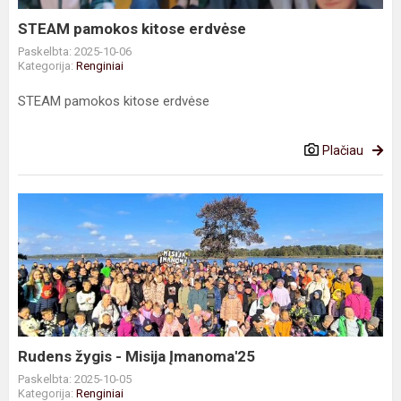
STEAM pamokos kitose erdvėse
Paskelbta: 2025-10-06
Kategorija:
Renginiai
STEAM pamokos kitose erdvėse
Plačiau
Rudens
žygis
-
Misija
Įmanoma'25
Rudens žygis - Misija Įmanoma'25
Paskelbta: 2025-10-05
Kategorija:
Renginiai