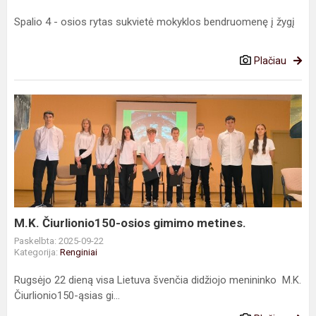
Spalio 4 - osios rytas sukvietė mokyklos bendruomenę į žygį
Plačiau
M.K.
Čiurlionio150-
osios
gimimo
metines.
M.K. Čiurlionio150-osios gimimo metines.
Paskelbta: 2025-09-22
Kategorija:
Renginiai
Rugsėjo 22 dieną visa Lietuva švenčia didžiojo menininko M.K.
Čiurlionio150-ąsias gi...