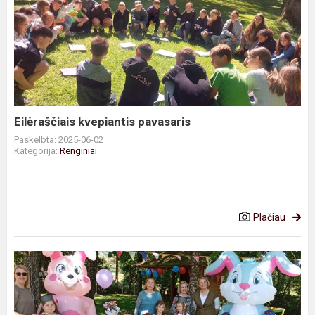
Eilėraščiais
kvepiantis
pavasaris
Eilėraščiais kvepiantis pavasaris
Paskelbta: 2025-06-02
Kategorija:
Renginiai
Plačiau
Šventė
Medeikiuose