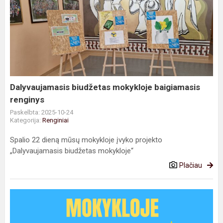
Dalyvaujamasis
biudžetas
mokykloje
baigiamasis
renginys
Dalyvaujamasis biudžetas mokykloje baigiamasis
renginys
Paskelbta: 2025-10-24
Kategorija:
Renginiai
Spalio 22 dieną mūsų mokykloje įvyko projekto
„Dalyvaujamasis biudžetas mokykloje“
Plačiau
Dalyvaujamasis
biudžetas
mūsų