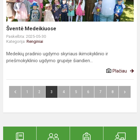
Šventė Medeikiuose
Paskelbta: 2025-05-30
Kategorija:
Renginiai
Medeikių pradinio ugdymo skyriaus ikimokyklinio ir
priešmokyklinio ugdymo grupėje šiandien...
Plačiau
1
2
3
4
5
6
7
8