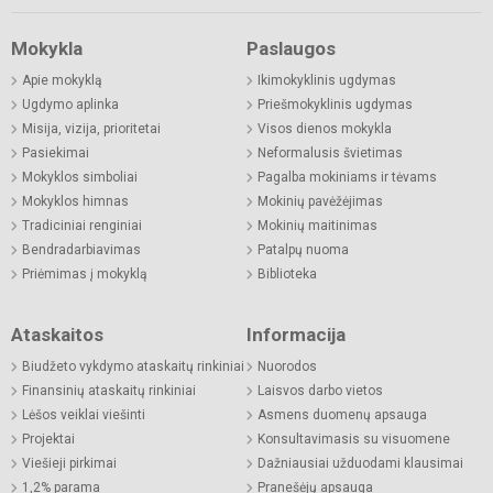
Mokykla
Paslaugos
Apie mokyklą
Ikimokyklinis ugdymas
Ugdymo aplinka
Priešmokyklinis ugdymas
Misija, vizija, prioritetai
Visos dienos mokykla
Pasiekimai
Neformalusis švietimas
Mokyklos simboliai
Pagalba mokiniams ir tėvams
Mokyklos himnas
Mokinių pavėžėjimas
Tradiciniai renginiai
Mokinių maitinimas
Bendradarbiavimas
Patalpų nuoma
Priėmimas į mokyklą
Biblioteka
Ataskaitos
Informacija
Biudžeto vykdymo ataskaitų rinkiniai
Nuorodos
Finansinių ataskaitų rinkiniai
Laisvos darbo vietos
Lėšos veiklai viešinti
Asmens duomenų apsauga
Projektai
Konsultavimasis su visuomene
Viešieji pirkimai
Dažniausiai užduodami klausimai
1,2% parama
Pranešėjų apsauga