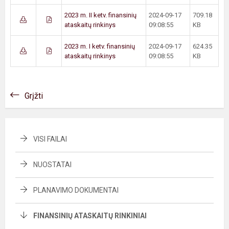
2023 m. II ketv. finansinių
2024-09-17
709.18
ataskaitų rinkinys
09:08:55
KB
2023 m. I ketv. finansinių
2024-09-17
624.35
ataskaitų rinkinys
09:08:55
KB
Grįžti
VISI FAILAI
NUOSTATAI
PLANAVIMO DOKUMENTAI
FINANSINIŲ ATASKAITŲ RINKINIAI