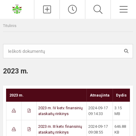
Paieška
Men
Titulinis
2023 m.
2023 m.
Atnaujinta
Dydis
2023 m. IV ketv. finansinių
2024-09-17
3.15
ataskaitų rinkinys
09:14:33
MB
2023 m. III ketv. finansinių
2024-09-17
646.88
ataskaitų rinkinys
09:08:55
KB