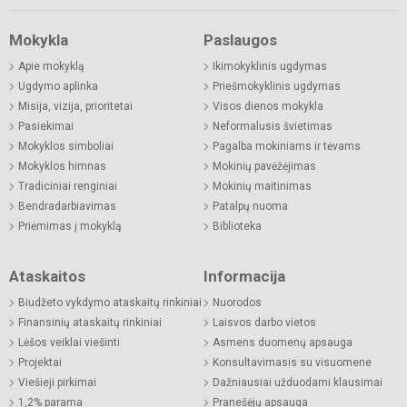
Mokykla
Paslaugos
Apie mokyklą
Ikimokyklinis ugdymas
Ugdymo aplinka
Priešmokyklinis ugdymas
Misija, vizija, prioritetai
Visos dienos mokykla
Pasiekimai
Neformalusis švietimas
Mokyklos simboliai
Pagalba mokiniams ir tėvams
Mokyklos himnas
Mokinių pavėžėjimas
Tradiciniai renginiai
Mokinių maitinimas
Bendradarbiavimas
Patalpų nuoma
Priėmimas į mokyklą
Biblioteka
Ataskaitos
Informacija
Biudžeto vykdymo ataskaitų rinkiniai
Nuorodos
Finansinių ataskaitų rinkiniai
Laisvos darbo vietos
Lėšos veiklai viešinti
Asmens duomenų apsauga
Projektai
Konsultavimasis su visuomene
Viešieji pirkimai
Dažniausiai užduodami klausimai
1,2% parama
Pranešėjų apsauga