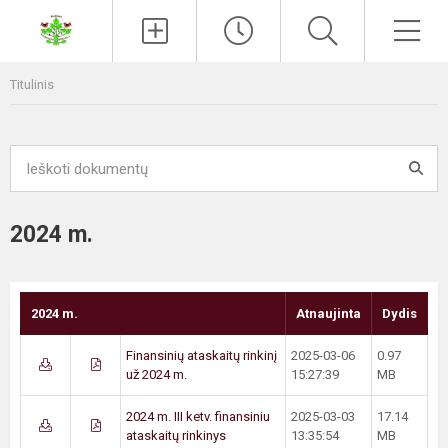
Paieška
Men
Titulinis
2024 m.
2024 m.
Atnaujinta
Dydis
Finansinių ataskaitų rinkinį
2025-03-06
0.97
už 2024 m.
15:27:39
MB
2024 m. III ketv. finansiniu
2025-03-03
17.14
ataskaitų rinkinys
13:35:54
MB