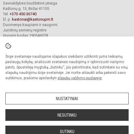
Savivaldybės biudžetinė įstaiga
Kaštonų g. 13, Biržai 41155
Tel.
+370 450 36740
El. p.
kastonai@kastonupm.lt
Duomenys kaupiami ir saugomi
Juridinių asmenų registre
Įmonės kodas 190546078
Šioje svetainėje naudojame slapukus siekdami užtikrinti jums teikiamų
© 2024. Biržų Kaštonų pagrindinė mokykla. Visos teisės saugomos.
Kopijuoti turinį be raštiško įstaigos administracijos sutikimo griežtai draudžiama.
paslaugų kokybę, analizuoti svetainės naudojimą ir optimizuoti naršymo
patirtį. Spustelėję mygtuką „Sutinku“, jūs patvirtinate, kad sutinkate su visų
Prieinamumo paraiška
Slapukų valdymas
slapukų naudojimu šioje svetainėje. Jei norite atšaukti arba pakeisti savo
sutikimus, prašome apsilankyti
slapukų valdymo puslapyje
.
Sumanus būdas atnaujinti
mokyklos interneto
svetainę
NUSTATYMAI
NESUTINKU
SUTINKU