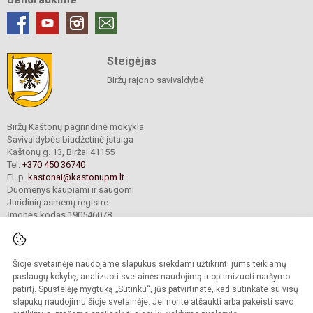
Steigėjas
Biržų rajono savivaldybė
Biržų Kaštonų pagrindinė mokykla
Savivaldybės biudžetinė įstaiga
Kaštonų g. 13, Biržai 41155
Tel.
+370 450 36740
El. p.
kastonai@kastonupm.lt
Duomenys kaupiami ir saugomi
Juridinių asmenų registre
Įmonės kodas 190546078
Šioje svetainėje naudojame slapukus siekdami užtikrinti jums teikiamų
© 2024. Biržų Kaštonų pagrindinė mokykla. Visos teisės saugomos.
Kopijuoti turinį be raštiško įstaigos administracijos sutikimo griežtai draudžiama.
paslaugų kokybę, analizuoti svetainės naudojimą ir optimizuoti naršymo
patirtį. Spustelėję mygtuką „Sutinku“, jūs patvirtinate, kad sutinkate su visų
Prieinamumo paraiška
Slapukų valdymas
slapukų naudojimu šioje svetainėje. Jei norite atšaukti arba pakeisti savo