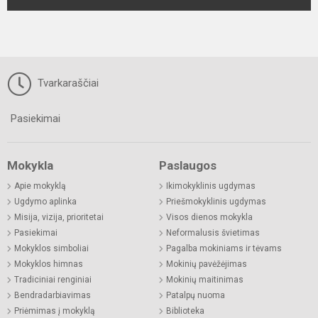
Tvarkaraščiai
Pasiekimai
Mokykla
Paslaugos
Apie mokyklą
Ikimokyklinis ugdymas
Ugdymo aplinka
Priešmokyklinis ugdymas
Misija, vizija, prioritetai
Visos dienos mokykla
Pasiekimai
Neformalusis švietimas
Mokyklos simboliai
Pagalba mokiniams ir tėvams
Mokyklos himnas
Mokinių pavėžėjimas
Tradiciniai renginiai
Mokinių maitinimas
Bendradarbiavimas
Patalpų nuoma
Priėmimas į mokyklą
Biblioteka