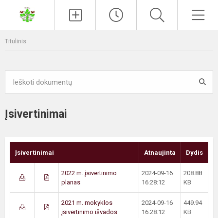
Paieška
Men
Titulinis
Įsivertinimai
Įsivertinimai
Atnaujinta
Dydis
2022 m. įsivertinimo
2024-09-16
208.88
planas
16:28:12
KB
2021 m. mokyklos
2024-09-16
449.94
įsivertinimo išvados
16:28:12
KB