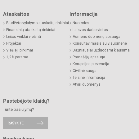
Ataskaitos
Informacija
Biudžeto vykdymo ataskaitų rinkiniai
Nuorodos
Finansinių ataskaitų rinkiniai
Laisvos darbo vietos
Lėšos veiklai viešinti
Asmens duomenų apsauga
Projektai
Konsultavimasis su visuomene
Viešieji pirkimai
Dažniausiai užduodami klausimai
1,2% parama
Pranešėjų apsauga
Korupcijos prevencija
Civilinė sauga
Teisinė informacija
Atviri duomenys
Pastebėjote klaidų?
Turite pasiūlymų?
RAŠYKITE
Bendraukime